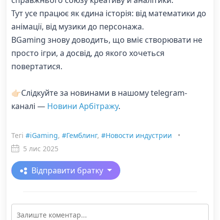
справжнього союзу креативу й аналітики.
Тут усе працює як єдина історія: від математики до
анімації, від музики до персонажа.
BGaming знову доводить, що вміє створювати не
просто ігри, а досвід, до якого хочеться
повертатися.
👉🏻Слідкуйте за новинами в нашому telegram-
каналі —
Новини Арбітражу
.
Тегі
#iGaming
,
#Гемблинг
,
#Новости индустрии
•
5 лис 2025
Відправити братку