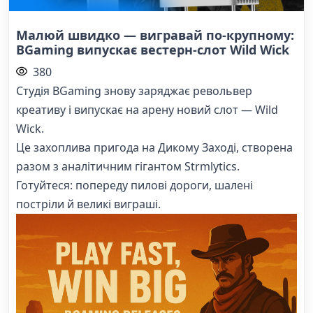
Малюй швидко — вигравай по-крупному:
BGaming випускає вестерн-слот Wild Wick
380
Студія BGaming знову заряджає револьвер
креативу і випускає на арену новий слот — Wild
Wick.
Це захопливa пригода на Дикому Заході, створена
разом з аналітичним гігантом Strmlytics.
Готуйтеся: попереду пилові дороги, шалені
постріли й великі виграші.