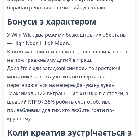
барабан револьвера і чистий адреналін.
Бонуси з характером
У Wild Wick два режими безкоштовних обертань
— High Noon і High Moon.
Кожен має свій темперамент, свої правила і шанс
на по-справжньому дикий виграш.
Додайте сюди загадкові символи та зростаючі
множники — і ось уже кожне обертання
перетворюється на непередбачувану дуель.
Максимальний виграш — до x10 000 від ставки, а
щедрий RTP 97,35% робить слот особливо
привабливим для тих, хто любить грати по-
крупному.
Коли креатив зустрічається з