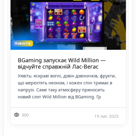
Новости
BGaming запускає Wild Million —
відчуйте справжній Лас‑Вегас
Уявіть: яскраві вогні, дзвін дзвіночків, фрукти,
що мерехтять неоном, і кожен спін тримає в
напрузі. Саме таку атмосферу приносить
новий слот Wild Million від BGaming. Гр
300
19 лис 2025