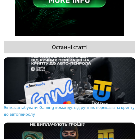
Останні статті
Як масштабувати iGaming-команду: від ручних переказів на крипту
до автопейролу