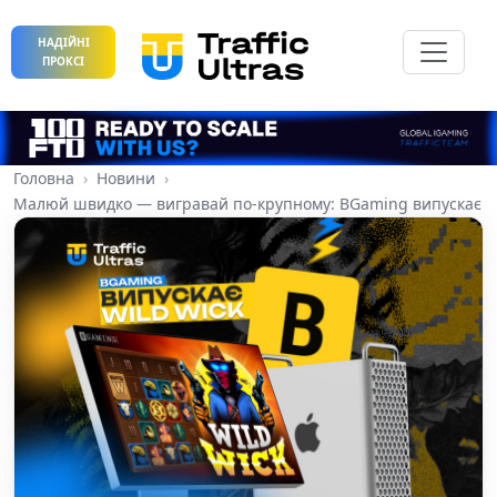
НАДІЙНІ
ПРОКСІ
Головна
Новини
Малюй швидко — вигравай по-крупному: BGaming випускає ве