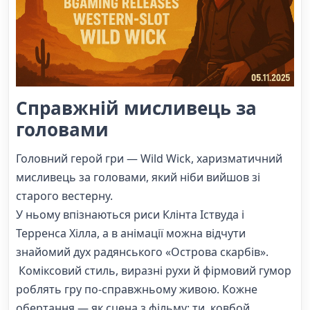
Справжній мисливець за
головами
Головний герой гри — Wild Wick, харизматичний
мисливець за головами, який ніби вийшов зі
старого вестерну.
У ньому впізнаються риси Клінта Іствуда і
Терренса Хілла, а в анімації можна відчути
знайомий дух радянського «Острова скарбів».
Коміксовий стиль, виразні рухи й фірмовий гумор
роблять гру по-справжньому живою. Кожне
обертання — як сцена з фільму: ти, ковбой,