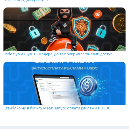
Reddit увімкнув ШІ-модерацію та прикрив гостьовий доступ
Стейблкоїни в білінгу Meta: Запуск оплати реклами в USDC