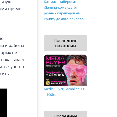
льную
Как масштабировать
iGaming-команду: от
вами прямо
ручных переводов на
крипту до авто-пейрола
ше
Последние
вакансии
ли и работы
торых не
и наказывает
ить чувство
сить
Media Buyer, Gambling, FB
| 100ftd
Последние