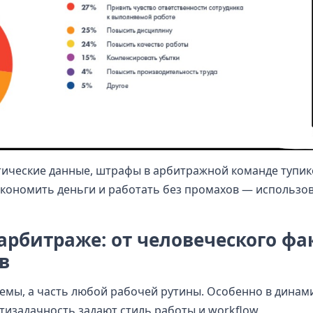
тические данные, штрафы в арбитражной команде тупик
сэкономить деньги и работать без промахов — использо
рбитраже: от человеческого фа
в
емы, а часть любой рабочей рутины. Особенно в дина
ьтизадачность задают стиль работы и workflow