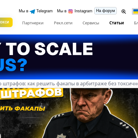
На форум
Мы в
Telegram
Мы в
Instagram
РОКСИ
Партнерки
Рекл.сети
Сервисы
Статьи
Б
 штрафов: как решить факапы в арбитраже без токсичн