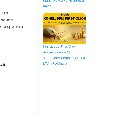
прямиком в Polymarket и
Kalshi
 это
орение
я и критика
Конец эры First-Click:
Аккредитация CJ
заставляет переходить на
LTV и RevShare