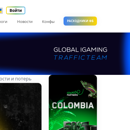
Войти
логи
Новости
Конфы
РАСХОДНИКИ ФБ
ости и потерь