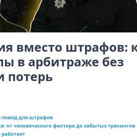
я вместо штрафов: 
ы в арбитраже без
и потерь
е повод для штрафов
: от человеческого фактора до забытых трекингов
 работает