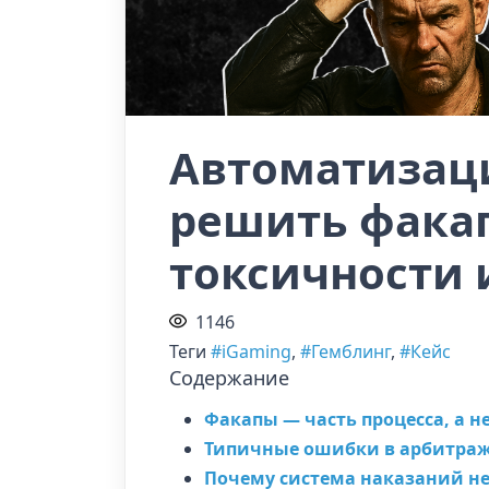
Автоматизаци
решить факап
токсичности 
1146
Теги
#iGaming
,
#Гемблинг
,
#Кейс
Содержание
Факапы — часть процесса, а н
Типичные ошибки в арбитраже
Почему система наказаний не