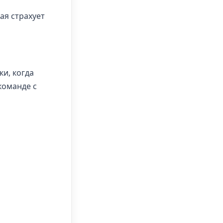
ая страхует
и, когда
команде с