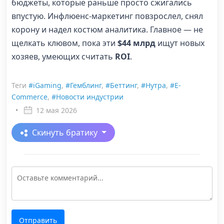
бюджеты, которые раньше просто сжигались
впустую. Инфлюенс-маркетинг повзрослел, снял
корону и надел костюм аналитика. Главное — не
щелкать клювом, пока эти
$44 млрд
ищут новых
хозяев, умеющих считать
ROI
.
Теги
#iGaming
,
#Гемблинг
,
#Беттинг
,
#Нутра
,
#E-
Commerce
,
#Новости индустрии
•
12 мая 2026
Скинуть братику
Отправить