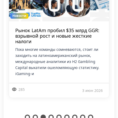
Новости
Брюссель забирает €4 млрд с
гемблинга: почему арбитражникам в
ЕС урежут выплаты и как спас
В кулуарах Европейского парламента
стартовали официальные слушания по
законопроекту, который может навсегда
закрыть эпоху сверхдоходов в европейском
iGaming. Чиновники пл
380
25 мая 2026