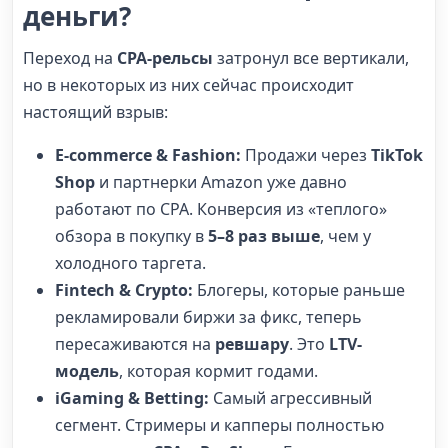
деньги?
Переход на
CPA-рельсы
затронул все вертикали,
но в некоторых из них сейчас происходит
настоящий взрыв:
E-commerce & Fashion:
Продажи через
TikTok
Shop
и партнерки Amazon уже давно
работают по CPA. Конверсия из «теплого»
обзора в покупку в
5–8 раз выше
, чем у
холодного таргета.
Fintech & Crypto:
Блогеры, которые раньше
рекламировали биржи за фикс, теперь
пересаживаются на
ревшару
. Это
LTV-
модель
, которая кормит годами.
iGaming & Betting:
Самый агрессивный
сегмент. Стримеры и капперы полностью