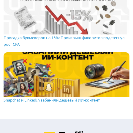
Просадка букмекеров на 15%: Проигрыш фаворитов подстегнул
рост CPA
Snapchat и LinkedIn забанили дешевый ИИ-контент