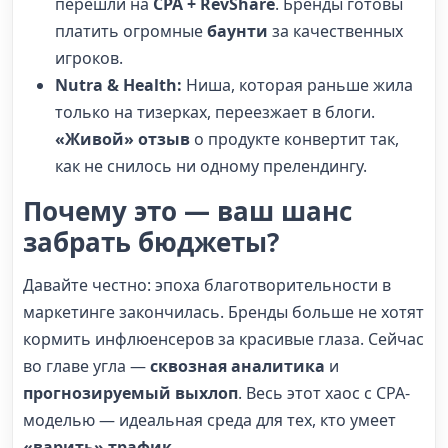
перешли на
CPA + RevShare
. Бренды готовы
платить огромные
баунти
за качественных
игроков.
Nutra & Health:
Ниша, которая раньше жила
только на тизерках, переезжает в блоги.
«Живой» отзыв
о продукте конвертит так,
как не снилось ни одному прелендингу.
Почему это — ваш шанс
забрать бюджеты?
Давайте честно: эпоха благотворительности в
маркетинге закончилась. Бренды больше не хотят
кормить инфлюенсеров за красивые глаза. Сейчас
во главе угла —
сквозная аналитика
и
прогнозируемый выхлоп
. Весь этот хаос с CPA-
моделью — идеальная среда для тех, кто умеет
«варить» трафик
.