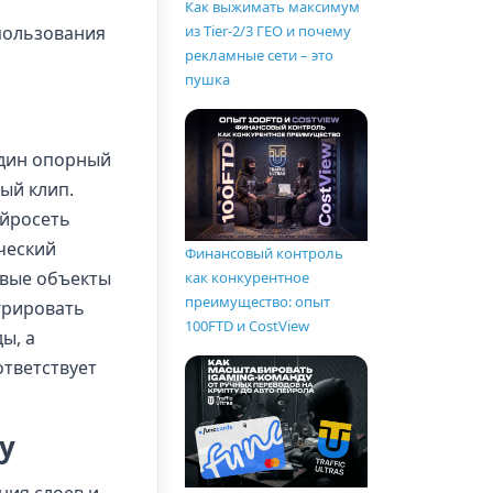
Как выжимать максимум
из Tier-2/3 ГЕО и почему
спользования
рекламные сети – это
пушка
один опорный
ый клип.
ейросеть
ческий
Финансовый контроль
овые объекты
как конкурентное
преимущество: опыт
грировать
100FTD и CostView
ы, а
ответствует
у