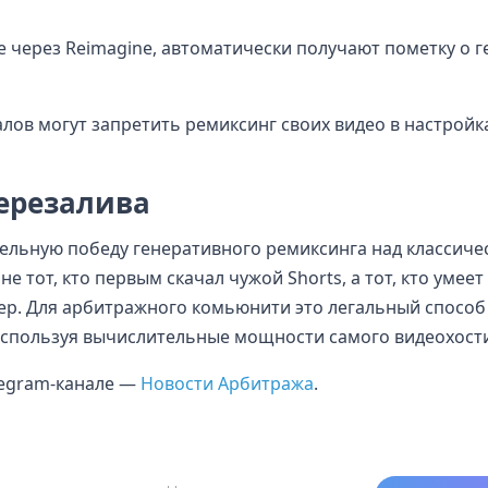
е через Reimagine, автоматически получают пометку о 
лов могут запретить ремиксинг своих видео в настройк
перезалива
тельную победу генеративного ремиксинга над классиче
не тот, кто первым скачал чужой Shorts, а тот, кто умее
ер. Для арбитражного комьюнити это легальный способ
используя вычислительные мощности самого видеохости
elegram-канале —
Новости Арбитража
.