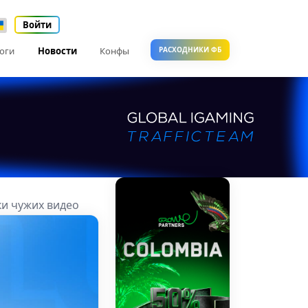
Войти
оги
Новости
Конфы
РАСХОДНИКИ ФБ
ки чужих видео