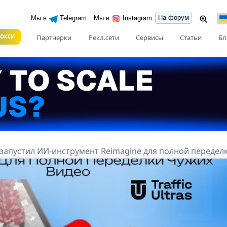
На форум
Мы в
Telegram
Мы в
Instagram
РОКСИ
Партнерки
Рекл.сети
Сервисы
Статьи
Бл
e запустил ИИ-инструмент Reimagine для полной передел