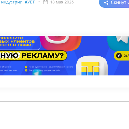
Скинут
 индустрии
,
#УБТ
•
18 мая 2026