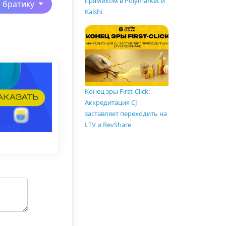
прямиком в Polymarket и
ь братику
Kalshi
Конец эры First-Click:
Аккредитация CJ
заставляет переходить на
LTV и RevShare