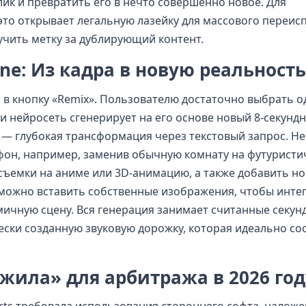
лик и превратить его в нечто совершенно новое. Для
 это открывает легальную лазейку для массового переи
учить метку за дублирующий контент.
ne: Из кадра в новую реальность
 в кнопку «Remix». Пользователю достаточно выбрать 
 и нейросеть сгенерирует на его основе новый 8-секундн
— глубокая трансформация через текстовый запрос. Н
фон, например, заменив обычную комнату на футуристи
-съемки на аниме или 3D-анимацию, а также добавить н
 можно вставить собственные изображения, чтобы инте
ичную сцену. Вся генерация занимает считанные секунд
ески созданную звуковую дорожку, которая идеально со
 жила» для арбитража в 2026 год