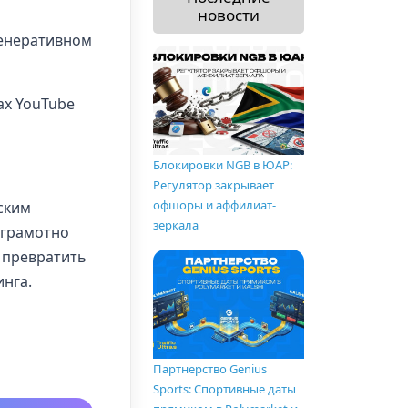
новости
генеративном
ах YouTube
Блокировки NGB в ЮАР:
Регулятор закрывает
офшоры и аффилиат-
ским
зеркала
т грамотно
 превратить
нга.
Партнерство Genius
Sports: Спортивные даты