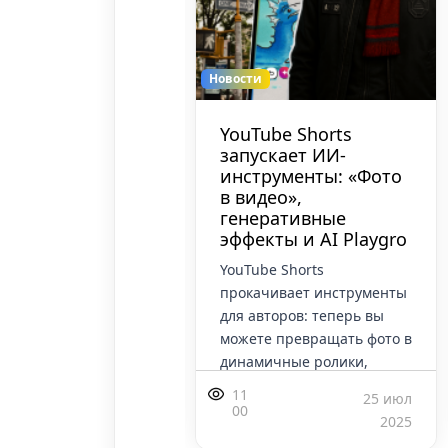
Новости
ok заходит на
YouTube Shorts
риторию
запускает ИИ-
ube: Часовые
инструменты: «Фото
о ломают
в видео»,
ые паттерны
генеративные
ва на «коро
эффекты и AI Playgro
k окончательно
YouTube Shorts
ос статус
прокачивает инструменты
ожения с танцами» и
для авторов: теперь вы
ился на
можете превращать фото в
ожение монополии
динамичные ролики,
be. Платформа
применять генеративные
11
12 мая 2026
25 июл
ердила тесты 60-
спецэффекты и
00
2025
ных роликов, что
использовать