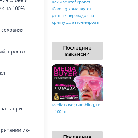
ния слоев и
Как масштабировать
ик на 100%
iGaming-команду: от
ручных переводов на
крипту до авто-пейрола
, сохраняя
Последние
ий, просто
вакансии
кл
Media Buyer, Gambling, FB
ывать при
| 100ftd
британии из-
Последние