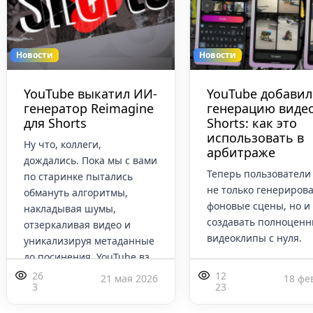
Новости
Новости
YouTube выкатил ИИ-
YouTube добавил 
генератор Reimagine
генерацию видео
для Shorts
Shorts: как это
использовать в
Ну что, коллеги,
арбитраже
дождались. Пока мы с вами
Теперь пользователи
по старинке пытались
не только генериров
обмануть алгоритмы,
фоновые сцены, но и
накладывая шумы,
создавать полноцен
отзеркаливая видео и
видеоклипы с нуля.
уникализируя метаданные
до посинения, YouTube вз
26
12
21 мая 2026
18 фе
3
23