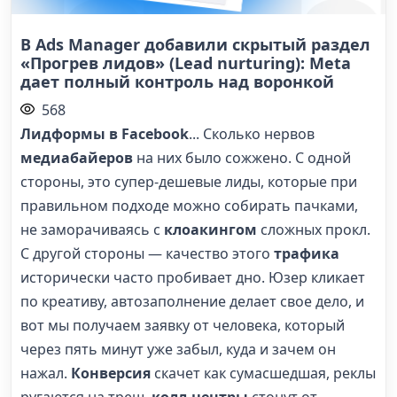
В Ads Manager добавили скрытый раздел
«Прогрев лидов» (Lead nurturing): Meta
дает полный контроль над воронкой
568
Лидформы в Facebook
... Сколько нервов
медиабайеров
на них было сожжено. С одной
стороны, это супер-дешевые лиды, которые при
правильном подходе можно собирать пачками,
не заморачиваясь с
клоакингом
сложных прокл.
С другой стороны — качество этого
трафика
исторически часто пробивает дно. Юзер кликает
по креативу, автозаполнение делает свое дело, и
вот мы получаем заявку от человека, который
через пять минут уже забыл, куда и зачем он
нажал.
Конверсия
скачет как сумасшедшая, реклы
ругаются на треш,
колл-центры
стонут от