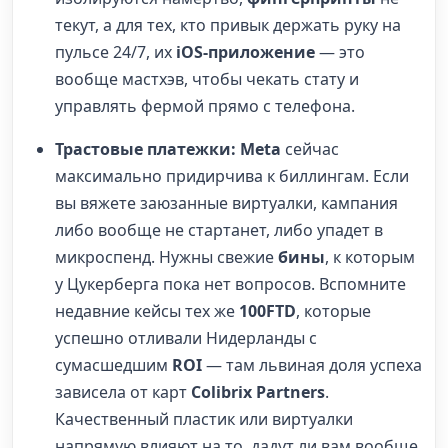
текут, а для тех, кто привык держать руку на
пульсе 24/7, их
iOS-приложение
— это
вообще мастхэв, чтобы чекать стату и
управлять фермой прямо с телефона.
Трастовые платежки:
Meta
сейчас
максимально придирчива к биллингам. Если
вы вяжете заюзанные виртуалки, кампания
либо вообще не стартанет, либо упадет в
микроспенд. Нужны свежие
бины
, к которым
у Цукерберга пока нет вопросов. Вспомните
недавние кейсы тех же
100FTD
, которые
успешно отливали Нидерланды с
сумасшедшим
ROI
— там львиная доля успеха
зависела от карт
Colibrix Partners
.
Качественный пластик или виртуалки
напрямую влияют на то, дадут ли вам вообще