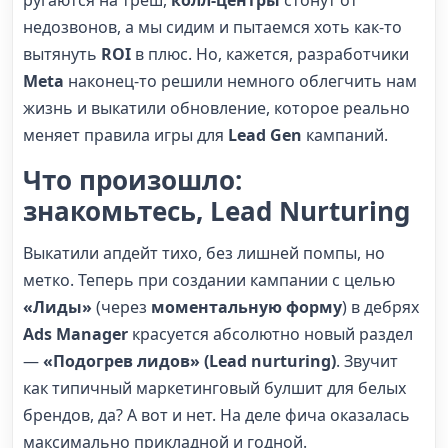
недозвонов, а мы сидим и пытаемся хоть как-то
вытянуть
ROI
в плюс. Но, кажется, разработчики
Meta
наконец-то решили немного облегчить нам
жизнь и выкатили обновление, которое реально
меняет правила игры для
Lead Gen
кампаний.
Что произошло:
знакомьтесь, Lead Nurturing
Выкатили апдейт тихо, без лишней помпы, но
метко. Теперь при создании кампании с целью
«Лиды»
(через
моментальную форму
) в дебрях
Ads Manager
красуется абсолютно новый раздел
—
«Подогрев лидов» (Lead nurturing)
. Звучит
как типичный маркетинговый булшит для белых
брендов, да? А вот и нет. На деле фича оказалась
максимально прикладной и годной.