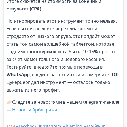
итоге скажется на стоимости за конечный
результат
(CPA)
.
Но игнорировать этот инструмент точно нельзя.
Если вы сейчас льете через лидформы и
страдаете от низкого апрува, этот апдейт может
стать той самой волшебной таблеткой, которая
поднимет
конверсию
хотя бы на 10-15% просто
за счет моментального и целевого касания.
Тестируйте, внедряйте прямые переходы в
WhatsApp
, следите за техничкой и замеряйте
ROI
.
Цукерберг дал инструмент — осталось только
выжать из него профит.
👉🏻Следите за новостями в нашем telegram-канале
—
Новости Арбитража
.
Теги
#Facebook
,
#Instagram
,
#iGaming
,
#Гемблинг
,