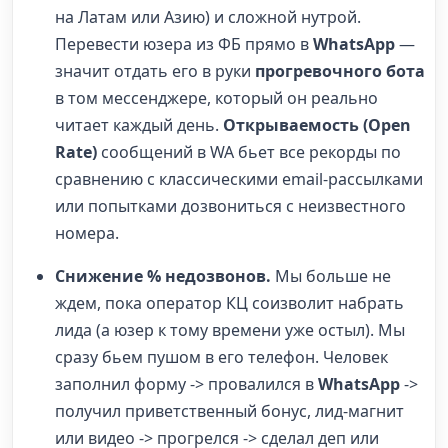
на Латам или Азию) и сложной нутрой.
Перевести юзера из ФБ прямо в
WhatsApp
—
значит отдать его в руки
прогревочного бота
в том мессенджере, который он реально
читает каждый день.
Открываемость (Open
Rate)
сообщений в WA бьет все рекорды по
сравнению с классическими email-рассылками
или попытками дозвониться с неизвестного
номера.
Снижение % недозвонов.
Мы больше не
ждем, пока оператор КЦ соизволит набрать
лида (а юзер к тому времени уже остыл). Мы
сразу бьем пушом в его телефон. Человек
заполнил форму -> провалился в
WhatsApp
->
получил приветственный бонус, лид-магнит
или видео -> прогрелся -> сделал деп или