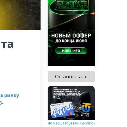
 та
Останні статті
ла ринку
B-
Як масштабувати iGaming-