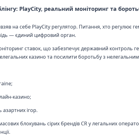
інгу: PlayCity, реальний моніторинг та бороть
у взяв на себе PlayCity регулятор. Питання, хто регулює ге
овідь — єдиний цифровий орган.
ніторинг ставок, що забезпечує державний контроль ге
елегальних казино та посилити боротьбу з нелегальним
raine;
лайн-казино;
азартних ігор.
я масових блокувань сірих брендів CR у легальних операто
ції.