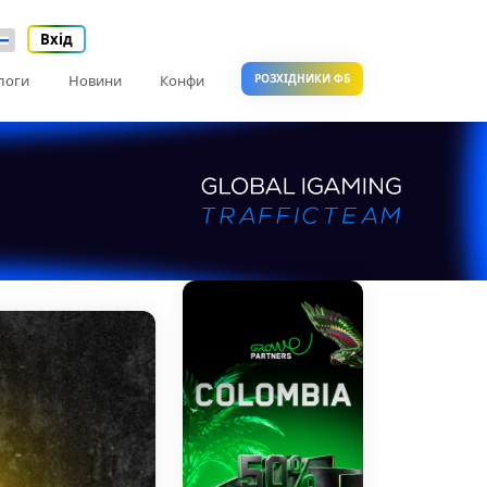
Вхід
логи
Новини
Конфи
РОЗХІДНИКИ ФБ