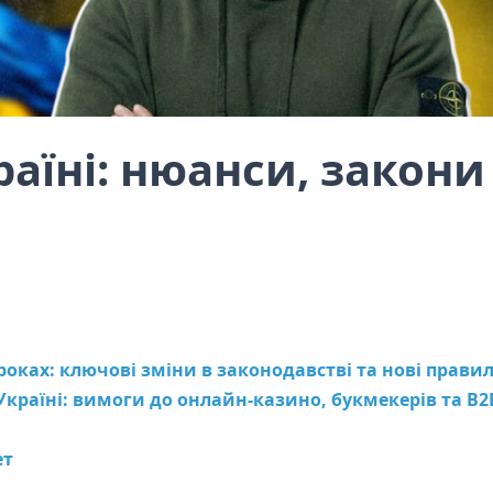
раїні: нюанси, закони
6 роках: ключові зміни в законодавстві та нові прави
Україні: вимоги до онлайн-казино, букмекерів та B2
ет