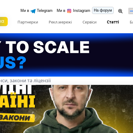
На форум
Ми в
Telegram
Ми в
Instagram
КСІ
Партнерки
Рекл.мережі
Сервіси
Статті
Б
нси, закони та ліцензії