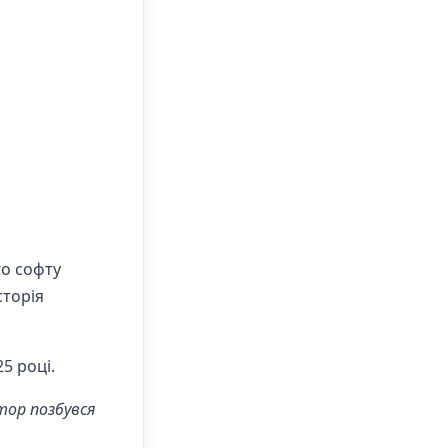
го софту
сторія
5 році.
атор позбувся