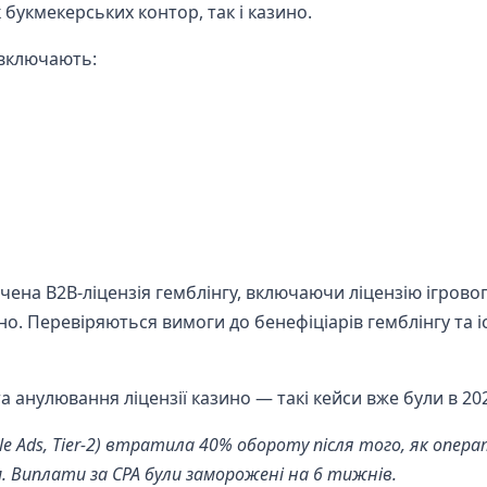
к букмекерських контор, так і казино.
включають:
ена B2B-ліцензія гемблінгу, включаючи ліцензію ігрово
но. Перевіряються вимоги до бенефіціарів гемблінгу та і
анулювання ліцензії казино — такі кейси вже були в 202
le Ads, Tier-2) втратила 40% обороту після того, як опер
ом. Виплати за CPA були заморожені на 6 тижнів.