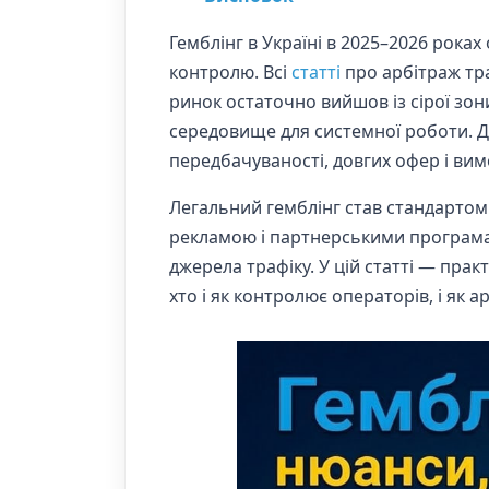
Гемблінг в Україні в 2025–2026 рок
контролю. Всі
статті
про арбітраж тра
ринок остаточно вийшов із сірої зо
середовище для системної роботи. Д
передбачуваності, довгих офер і вимо
Легальний гемблінг став стандартом
рекламою і партнерськими програм
джерела трафіку. У цій статті — пра
хто і як контролює операторів, і як