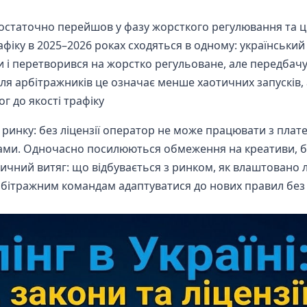
ах остаточно перейшов у фазу жорсткого регулювання та
фіку в 2025–2026 роках сходяться в одному: український
ни і перетворився на жорстко регульоване, але передбач
ля арбітражників це означає менше хаотичних запусків,
г до якості трафіку
 ринку: без ліцензії оператор не може працювати з плат
ами. Одночасно посилюються обмеження на креативи, б
ктичний витяг: що відбувається з ринком, як влаштовано 
 арбітражним командам адаптуватися до нових правил без