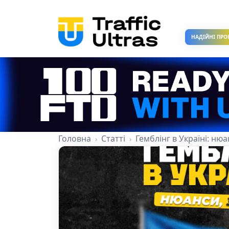
НАДІЙНІ ПРО
Головна
Статті
Гемблінг в Україні: нюа