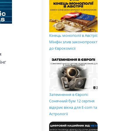
Кінець монополії в Австрії:
Мінфін злив законопроєкт
до Єврокомісії
м
інг
Затемнення в Європі:
Сонячний бум 12 серпня
відкриє вікна для E-com та
Астрології