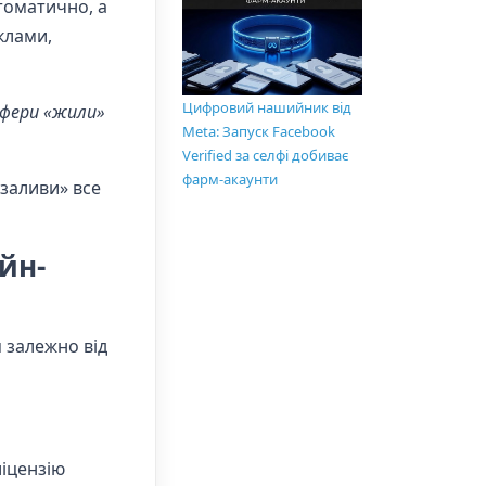
томатично, а
клами,
Цифровий нашийник від
офери «жили»
Meta: Запуск Facebook
Verified за селфі добиває
фарм-акаунти
«заливи» все
йн-
я залежно від
ліцензію