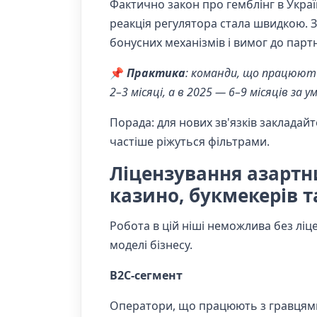
Фактично закон про гемблінг в Украї
реакція регулятора стала швидкою. З
бонусних механізмів і вимог до парт
📌
Практика
: команди, що працюють
2–3 місяці, а в 2025 — 6–9 місяців за 
Порада: для нових зв'язків закладай
частіше ріжуться фільтрами.
Ліцензування азартни
казино, букмекерів т
Робота в цій ніші неможлива без ліце
моделі бізнесу.
B2C-сегмент
Оператори, що працюють з гравцями,