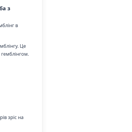
ба з
мблінг в
мблінгу. Це
 гемблінгом.
рів зріс на