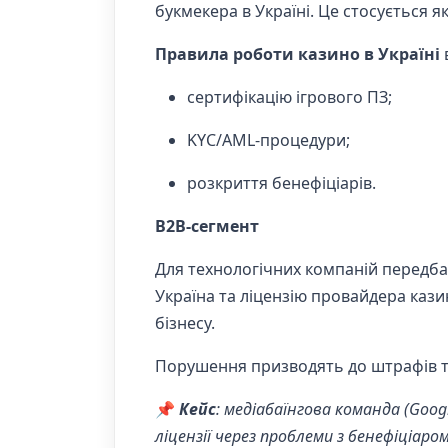
букмекера в Україні. Це стосується я
Правила роботи казино в Україні
сертифікацію ігрового ПЗ;
KYC/AML-процедури;
розкриття бенефіціарів.
B2B-сегмент
Для технологічних компаній передбач
Україна та ліцензію провайдера кази
бізнесу.
Порушення призводять до штрафів та 
📌
Кейс
: медіабаїнгова команда (Goog
ліцензії через проблеми з бенефіціар