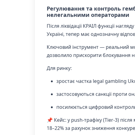
Регулювання та контроль гембл
нелегальними операторами
Після ліквідації КРАІЛ функції нагляд
Україні, тепер має однозначну відп
Ключовий інструмент — реальний мо
дозволило прискорити блокування н
Для ринку:
зростає частка legal gambling Uk
застосовуються санкції проти он
посилюється цифровий контроль 
📌 Кейс: у push-трафіку (Tier-3) післ
18–22% за рахунок зниження конкурен