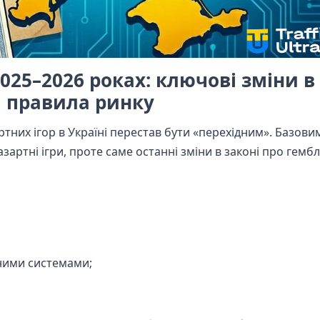
2025–2026 роках: ключові зміни в
і правила ринку
артних ігор в Україні перестав бути «перехідним». Базови
артні ігри, проте саме останні зміни в законі про гембл
вними системами;