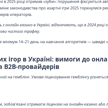
ні в 2025 році отримав «зуби»: порушення фіксуються ав
міни законодавства про азартні ігри 2025 торкнулися ре
нерів операторів.
 з онлайн-казино в Україні, відзначають, що в 2024 році 
умови чистого трафіку.
те мінімум 14–21 день на навчання алгоритмів — швидкі 
х ігор в Україні: вимоги до онла
а B2B-провайдерів
нзії на гемблінг. Умови ліцензування гемблінгу різнятьс
 зобов'язані отримати ліцензію на онлайн-казино або 