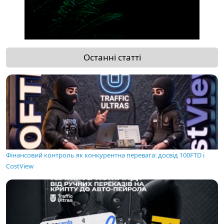
Останні статті
Фінансовий контроль як конкурентна перевага: досвід 100FTD і
CostView