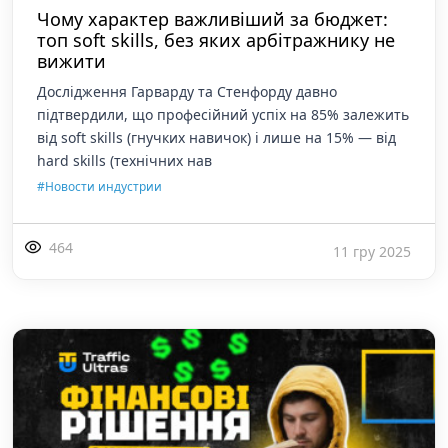
Чому характер важливіший за бюджет:
топ soft skills, без яких арбітражнику не
вижити
Дослідження Гарварду та Стенфорду давно
підтвердили, що професійний успіх на 85% залежить
від soft skills (гнучких навичок) і лише на 15% — від
hard skills (технічних нав
#Новости индустрии
464
11 гру 2025