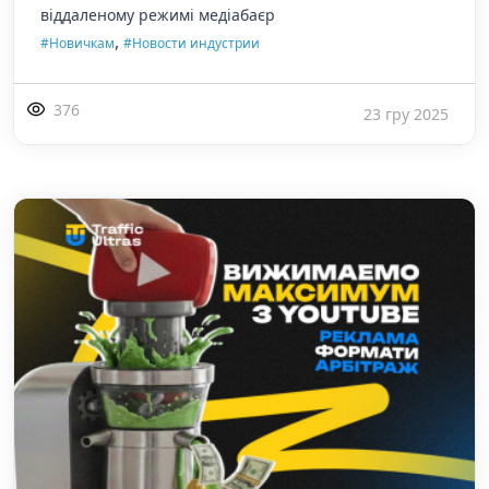
віддаленому режимі медіабаєр
,
#Новичкам
#Новости индустрии
376
23 гру 2025