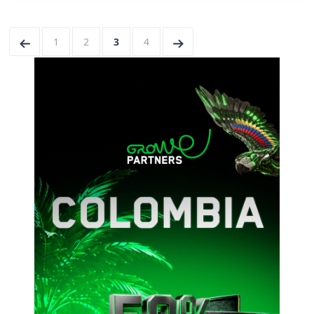
←
1
2
3
4
→