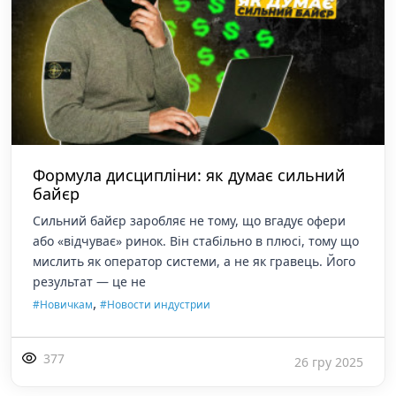
Формула дисципліни: як думає сильний
байєр
Сильний байєр заробляє не тому, що вгадує офери
або «відчуває» ринок. Він стабільно в плюсі, тому що
мислить як оператор системи, а не як гравець. Його
результат — це не
,
#Новичкам
#Новости индустрии
377
26 гру 2025