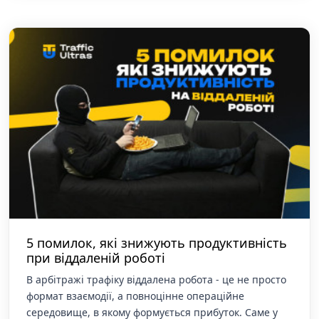
5 помилок, які знижують продуктивність
при віддаленій роботі
В арбітражі трафіку віддалена робота - це не просто
формат взаємодії, а повноцінне операційне
середовище, в якому формується прибуток. Саме у