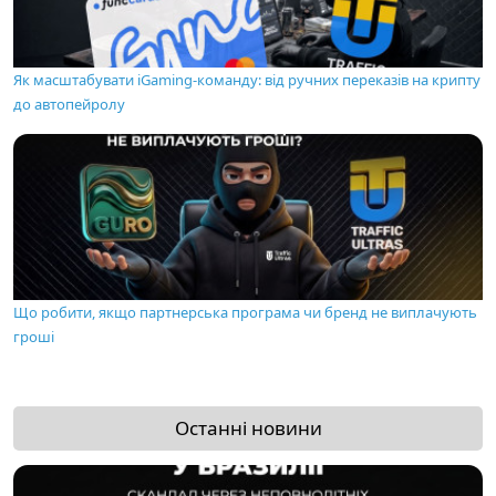
Як масштабувати iGaming-команду: від ручних переказів на крипту
до автопейролу
Що робити, якщо партнерська програма чи бренд не виплачують
гроші
Останні новини