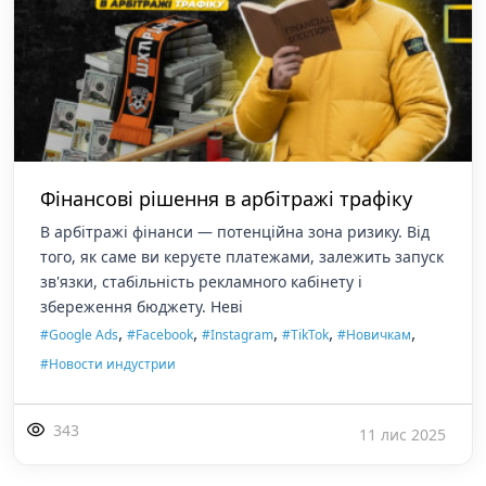
Фінансові рішення в арбітражі трафіку
В арбітражі фінанси — потенційна зона ризику. Від
того, як саме ви керуєте платежами, залежить запуск
зв'язки, стабільність рекламного кабінету і
збереження бюджету. Неві
,
,
,
,
,
#Google Ads
#Facebook
#Instagram
#TikTok
#Новичкам
#Новости индустрии
343
11 лис 2025