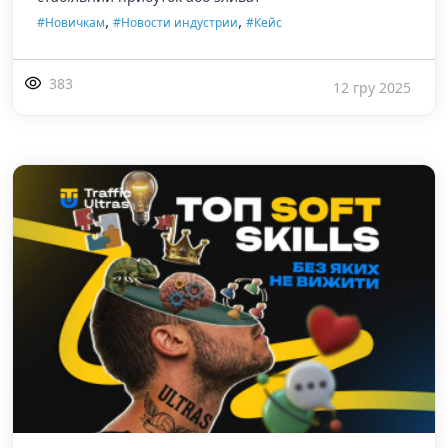
,
,
#Новичкам
#Новости индустрии
#Кейс
383
12 гру 2025