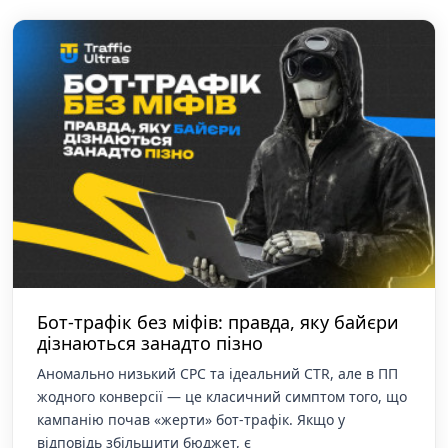
Бот-трафік без міфів: правда, яку байєри
дізнаються занадто пізно
Аномально низький CPC та ідеальний CTR, але в ПП
жодного конверсії — це класичний симптом того, що
кампанію почав «жерти» бот-трафік. Якщо у
відповідь збільшити бюджет, є