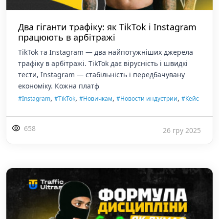
Два гіганти трафіку: як TikTok і Instagram
працюють в арбітражі
TikTok та Instagram — два найпотужніших джерела
трафіку в арбітражі. TikTok дає вірусність і швидкі
тести, Instagram — стабільність і передбачувану
економіку. Кожна платф
,
,
,
,
#Instagram
#TikTok
#Новичкам
#Новости индустрии
#Кейс
658
26 гру 2025