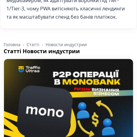
медіабайером, як адаптувати воронки під Tier-
1/Tier-3, чому PWA витісняють класичні лендинги
та як масштабувати спенд без банів платіжок.
Головна
Статті
Новости индустрии
Статті Новости индустрии