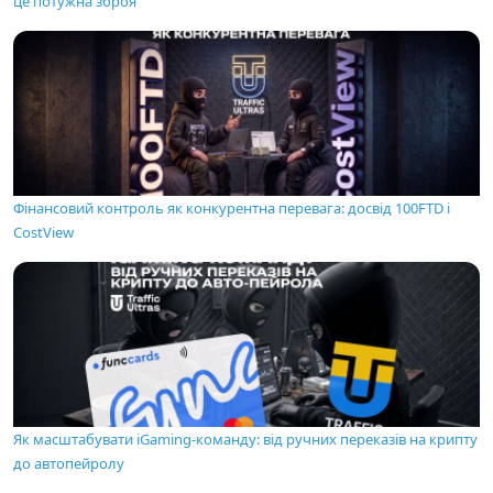
це потужна зброя
Фінансовий контроль як конкурентна перевага: досвід 100FTD і
CostView
Як масштабувати iGaming-команду: від ручних переказів на крипту
до автопейролу