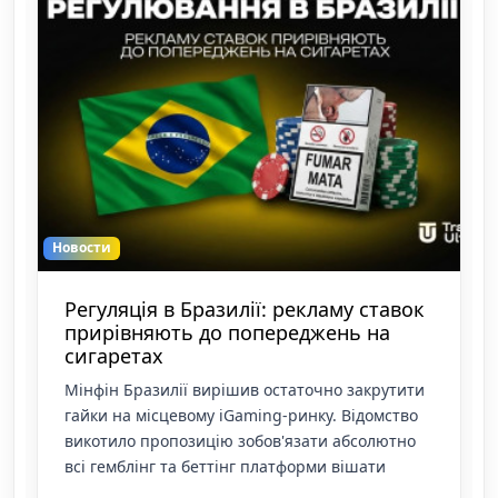
Новости
Регуляція в Бразилії: рекламу ставок
прирівняють до попереджень на
сигаретах
Мінфін Бразилії вирішив остаточно закрутити
гайки на місцевому iGaming-ринку. Відомство
викотило пропозицію зобов'язати абсолютно
всі гемблінг та беттінг платформи вішати