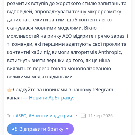
розмитих вступів до жорсткого стилю запитань та
відповідей, впроваджувати точну мікророзмітку
даних та стежити за тим, щоб контент легко
сканувався мовними моделями. Вікно
можливостей на ринку AEO відкрите прямо зараз, і
ті команди, які першими адаптують свої прокли та
контентні хаби під вимоги алгоритмів Anthropic,
встигнуть зняти вершки до того, як ця ніша
виявиться перегрітою та монополізованою
великими медіахолдингами.
👉🏻Слідкуйте за новинами в нашому telegram-
каналі —
Новини Арбітражу
.
Тегі
#SEO
,
#Новости индустрии
•
11 чер 2026
Відправити братку