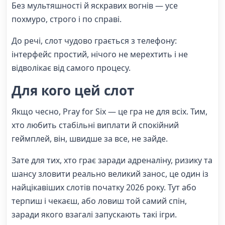
Без мультяшності й яскравих вогнів — усе
похмуро, строго і по справі.
До речі, слот чудово грається з телефону:
інтерфейс простий, нічого не мерехтить і не
відволікає від самого процесу.
Для кого цей слот
Якщо чесно, Pray for Six — це гра не для всіх. Тим,
хто любить стабільні виплати й спокійний
геймплей, він, швидше за все, не зайде.
Зате для тих, хто грає заради адреналіну, ризику та
шансу зловити реально великий занос, це один із
найцікавіших слотів початку 2026 року. Тут або
терпиш і чекаєш, або ловиш той самий спін,
заради якого взагалі запускають такі ігри.