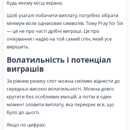
будь-якому місці екрана.
Щоб узагалі побачити виплату, потрібно зібрати
мінімум вісім однакових символів. Тому Pray for Six
— це не про часті дрібні виграші. Це про
очікування і надію на той самий спін, який усе
вирішить.
Волатильність і потенціал
виграшів
За рівнем ризику слот можна сміливо віднести до
середньо-високої волатильності. Можна довго
крутити без особливих емоцій, а потім в один
момент зловити виплату, яка перекриє все, що
було до цього.
Якщо по цифрах: