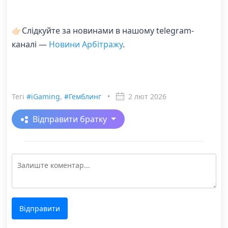
👉🏻Слідкуйте за новинами в нашому telegram-
каналі —
Новини Арбітражу
.
Тегі
#iGaming
,
#Гемблинг
•
2 лют 2026
Відправити братку
Відправити