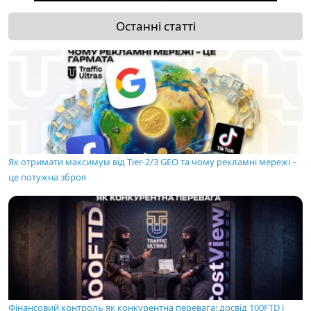
Останні статті
Як отримати максимум від Tier-2/3 GEO та чому рекламні мережі –
це потужна зброя
Фінансовий контроль як конкурентна перевага: досвід 100FTD і