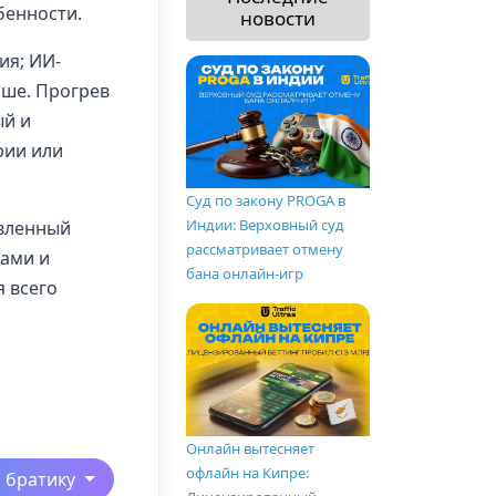
бенности.
новости
ия; ИИ-
чше. Прогрев
ый и
рии или
Суд по закону PROGA в
Индии: Верховный суд
овленный
рассматривает отмену
нами и
бана онлайн-игр
 всего
Онлайн вытесняет
офлайн на Кипре:
ь братику