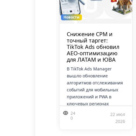
Новости
epsiCo до e-com:
Снижение CPM и
нты FMCG
точный таргет:
ово заходят в
TikTok Ads обновил
ok Shop для
AEO-оптимизацию
ка трендов
для ЛАТАМ и ЮВА
ые бренды уровня
В TikTok Ads Manager
Co и Mars заходят со
вышло обновление
и товарами в TikTok
алгоритмов отслеживания
 Раньше корпораты
событий для мобильных
 там только охваты
приложений и PWA в
знаваемости. Сейчас
ключевых регионах
родают прямо в
Латинской Америки
24
24 июл
22 июл
о
(Бразилия, Мексика) и
0
2026
2026
Юго-Восто