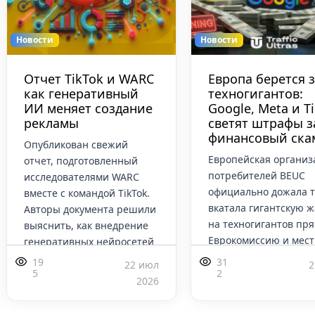
Новости
Новости
Отчет TikTok и WARC
Европа берется 
как генеративный
техногигантов:
ИИ меняет создание
Google, Meta и T
рекламы
светят штрафы з
финансовый ска
Опубликован свежий
Европейская организ
отчет, подготовленный
потребителей BEUC
исследователями WARC
официально дожала т
вместе с командой TikTok.
вкатала гигантскую ж
Авторы документа решили
на техногигантов пря
выяснить, как внедрение
Еврокомиссию и мес
генеративных нейросетей
регуляторам. Суть пр
изменило п
19
31
22 июл
2
до
5
2
2026