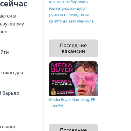
 сейчас
Как масштабировать
iGaming-команду: от
ручных переводов на
ается в
крипту до авто-пейрола
ользующему
нее
Последние
вакансии
айти
е окно для
й барьер
Media Buyer, Gambling, FB
| 100ftd
ентивно.
Последние