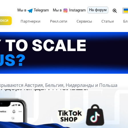
На форум
Мы в
Telegram
Мы в
Instagram
РОКСИ
Партнерки
Рекл.сети
Сервисы
Статьи
Бл
открываются Австрия, Бельгия, Нидерланды и Польша