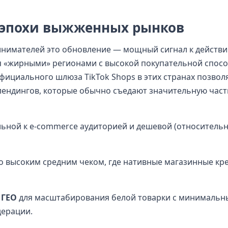
 эпохи выжженных рынков
инимателей это обновление — мощный сигнал к действи
 «жирными» регионами с высокой покупательной спос
фициального шлюза TikTok Shops в этих странах позвол
лендингов, которые обычно съедают значительную част
ной к e-commerce аудиторией и дешевой (относительно
о высоким средним чеком, где нативные магазинные кр
 ГЕО
для масштабирования белой товарки с минималь
дерации.