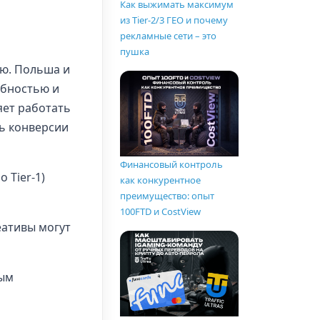
Как выжимать максимум
из Tier-2/3 ГЕО и почему
рекламные сети – это
пушка
ю. Польша и
обностью и
яет работать
ь конверсии
Финансовый контроль
 Tier-1)
как конкурентное
преимущество: опыт
100FTD и CostView
еативы могут
ным