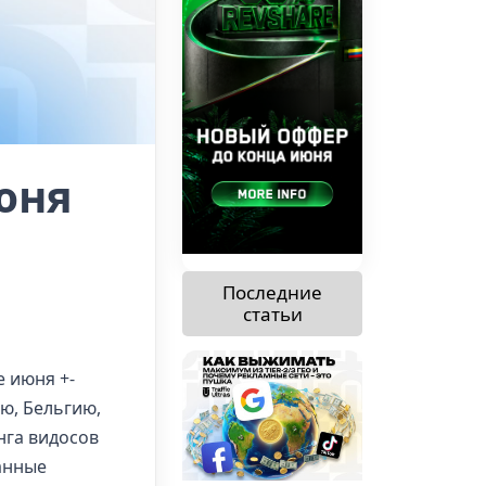
июня
Последние
статьи
е июня +-
ю, Бельгию,
нга видосов
анные