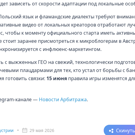
будет зависеть от скорости адаптации под локальные осо
 Польский язык и фламандские диалекты требуют вниман
 нативные видео от локальных креаторов отработают лу
ас, чтобы к моменту официального старта иметь активн
 стоит заранее присмотреться к микроблогерам в Авст
инхронизируется с инфлюенс-маркетингом.
ть с выжженных ГЕО на свежий, технологически подгот
чевыми плацдармами для тех, кто устал от борьбы с ба
мя готовить связки:
15 июня
правила игры изменятся для
elegram-канале —
Новости Арбитража
.
Скинут
устрии
•
29 мая 2026