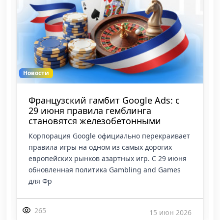
Новости
Британский ICO «сворачивает
лавочку»: Новые правила лишают FB
и Google доступа к личным да
Британский надзорный орган ICO официально
завершил эпоху манипулятивного сбора
данных. Согласно новому регламенту,
платформы обязаны предоставить
пользователям кнопку пол
363
19 мая 2026