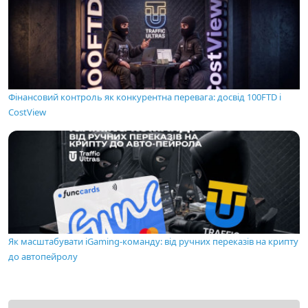
Фінансовий контроль як конкурентна перевага: досвід 100FTD і
CostView
Як масштабувати iGaming-команду: від ручних переказів на крипту
до автопейролу