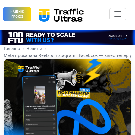
НАДІЙНІ
ПРОКСІ
Головна
Новини
Meta прокачала Reels в Instagram і Facebook — відео тепер р