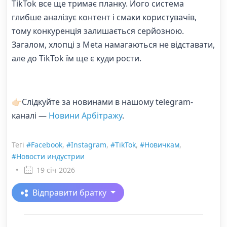
TikTok все ще тримає планку. Його система
глибше аналізує контент і смаки користувачів,
тому конкуренція залишається серйозною.
Загалом, хлопці з Meta намагаються не відставати,
але до TikTok їм ще є куди рости.
👉🏻Слідкуйте за новинами в нашому telegram-
каналі —
Новини Арбітражу
.
Тегі
#Facebook
,
#Instagram
,
#TikTok
,
#Новичкам
,
#Новости индустрии
•
19 січ 2026
Відправити братку