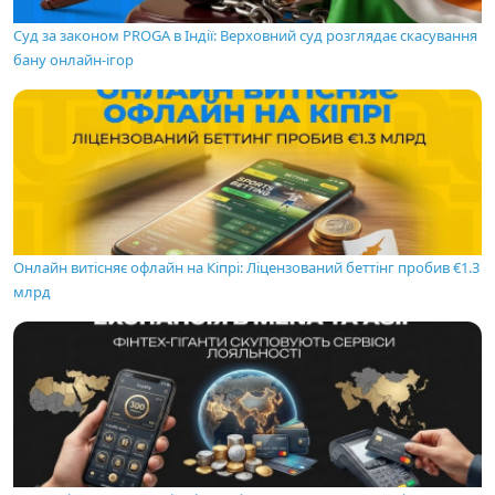
Суд за законом PROGA в Індії: Верховний суд розглядає скасування
бану онлайн-ігор
Онлайн витісняє офлайн на Кіпрі: Ліцензований беттінг пробив €1.3
млрд