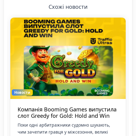
Схожі новости
Новости
Маніфест 5WPR: AI Overviews убиває
купонний трафік, а доходи від
інфлюенсерів та УБТ зросл
Міжнародне PR-агентство 5WPR опублікувало