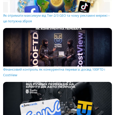
Як отримати максимум від Tier-2/3 GEO та чому рекламні мережі –
це потужна зброя
Фінансовий контроль як конкурентна перевага: досвід 100FTD і
CostView