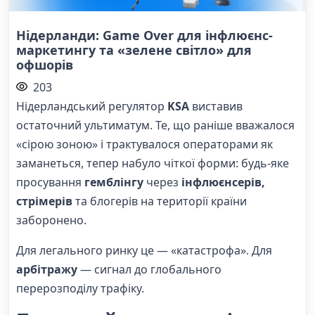
Нідерланди: Game Over для інфлюєнс-
маркетингу та «зелене світло» для
офшорів
203
Нідерландський регулятор
KSA
виставив
остаточний ультиматум. Те, що раніше вважалося
«сірою зоною» і трактувалося операторами як
заманеться, тепер набуло чіткої форми: будь-яке
просування
гемблінгу
через
інфлюєнсерів,
стрімерів
та блогерів на території країни
заборонено.
Для легального ринку це — «катастрофа». Для
арбітражу
— сигнал до глобального
перерозподілу трафіку.