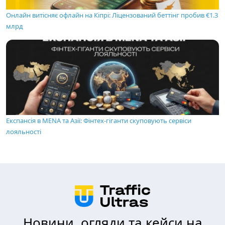
Онлайн витісняє офлайн на Кіпрі: Ліцензований беттінг пробив €1.3
млрд
Експансія в MENA та Азії: Фінтех-гіганти скуповують сервіси
лояльності
Новини, огляди та кейси на