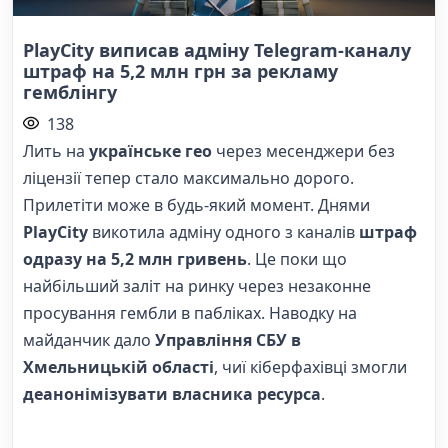
PlayCity виписав адміну Telegram-каналу
штраф на 5,2 млн грн за рекламу
гемблінгу
138
Лить на
українське гео
через месенджери без
ліцензії тепер стало максимально дорого.
Прилетіти може в будь-який момент. Днями
PlayCity
викотила адміну одного з каналів
штраф
одразу на 5,2 млн гривень
. Це поки що
найбільший заліт на ринку через незаконне
просування гембли в пабліках. Наводку на
майданчик дало
Управління СБУ в
Хмельницькій області
, чиї кіберфахівці змогли
деанонімізувати власника ресурса
.