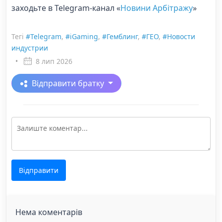
заходьте в Telegram-канал «
Новини Арбітражу
»
Тегі
#Telegram
,
#iGaming
,
#Гемблинг
,
#ГЕО
,
#Новости
индустрии
•
8 лип 2026
Відправити братку
Відправити
Нема коментарів