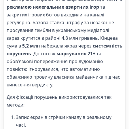
рекламою нелегальних азартних ігор
та
закритих ігрових ботов виходили на каналі
регулярно. Базова ставка штрафу за незаконне
просування гембли в українському медіаполі
зараз крутится в районі 4,8 млн гривень. Кінцева
сума в
5,2 млн
набежала якраз через
системність
порушень
. До того ж
маркування 21+
та
обов'язкові попередження про лудоманію
повністю ігнорувалися, что автоматично
обважнило провину власника майданчика під час
винесення вердикту.
Для фіксації порушень використовувалися такі
методи:
Запис екранів стрічки каналу в реальному
часі.