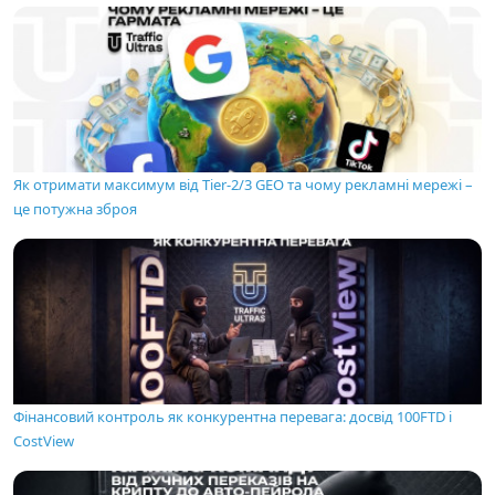
Як отримати максимум від Tier-2/3 GEO та чому рекламні мережі –
це потужна зброя
Фінансовий контроль як конкурентна перевага: досвід 100FTD і
CostView