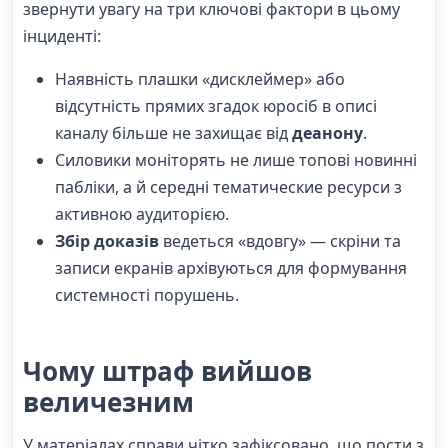
звернути увагу на три ключові фактори в цьому
інциденті:
Наявність плашки «дисклеймер» або
відсутність прямих згадок юросіб в описі
каналу більше не захищає від
деанону
.
Силовики моніторять не лише топові новинні
пабліки, а й середні тематические ресурси з
активною аудиторією.
Збір доказів
ведеться «вдовгу» — скріни та
записи екранів архівуються для формування
системності порушень.
Чому штраф вийшов
величезним
У матеріалах справи чітко зафіксовано, що пости з