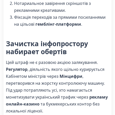
Нотариальное завірення скріншотів з
рекламними креативами.
Фіксація переходів за прямими посиланнями
на цільові
гемблінг-платформи
.
Зачистка інфопростору
набирает обертів
Цей штраф не є разовою акцією залякування.
Регулятор
, діяльність якого щільно курирується
Кабінетом міністрів через
Мінцифри
,
перетворився на жорстку контролюючу машину.
Під удар потрапляють усі, хто намагається
монетизувати український трафик через
рекламу
онлайн-казино
та букмекерських контор без
локальної ліцензії.