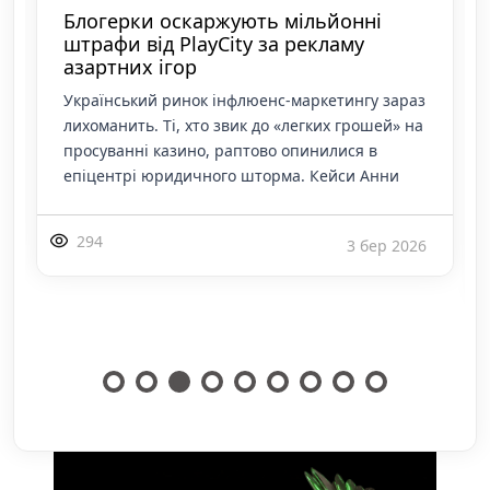
Блогерки оскаржують мільйонні
штрафи від PlayCity за рекламу
азартних ігор
Український ринок інфлюенс-маркетингу зараз
лихоманить. Ті, хто звик до «легких грошей» на
просуванні казино, раптово опинилися в
епіцентрі юридичного шторма. Кейси Анни
294
3 бер 2026