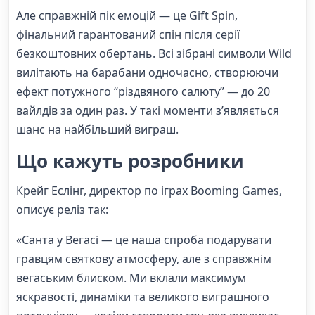
Але справжній пік емоцій — це Gift Spin,
фінальний гарантований спін після серії
безкоштовних обертань. Всі зібрані символи Wild
вилітають на барабани одночасно, створюючи
ефект потужного “різдвяного салюту” — до 20
вайлдів за один раз. У такі моменти з’являється
шанс на найбільший виграш.
Що кажуть розробники
Крейг Еслінг, директор по іграх Booming Games,
описує реліз так:
«Санта у Вегасі — це наша спроба подарувати
гравцям святкову атмосферу, але з справжнім
вегаським блиском. Ми вклали максимум
яскравості, динаміки та великого виграшного