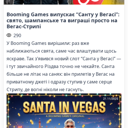
Booming Games випускає “Санту у Вегасі”:
свято, шампанське та виграші просто на
Вегас-Стрипі
290
У Booming Games вирішили: раз вже
наближаються свята, саме час влаштувати щось
яскраве. Так з’явився новий слот “Санта у Вегасі” —
і тут звичайного Різдва точно не чекайте. Санта
більше не літає на санях: він прилетів у Вегас на
приватному джеті і одразу ступив у саме серце
Стрипу, де вогні ніколи не гаснуть.