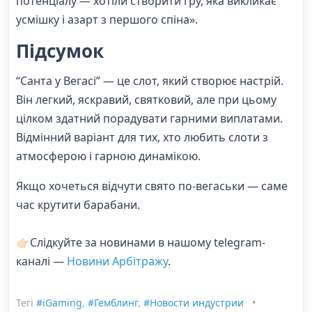
потенціалу — хотіли створити гру, яка викликає
усмішку і азарт з першого спіна».
Підсумок
“Санта у Вегасі” — це слот, який створює настрій.
Він легкий, яскравий, святковий, але при цьому
цілком здатний порадувати гарними виплатами.
Відмінний варіант для тих, хто любить слоти з
атмосферою і гарною динамікою.
Якщо хочеться відчути свято по-вегаськи — саме
час крутити барабани.
👉🏻Слідкуйте за новинами в нашому telegram-
каналі —
Новини Арбітражу
.
Тегі
#iGaming
,
#Гемблинг
,
#Новости индустрии
•