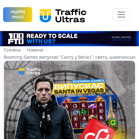
НАДІЙНІ
ПРОКСІ
Головна
Новини
Booming Games випускає “Санту у Вегасі”: свято, шампанське 