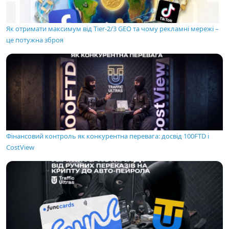
Як отримати максимум від Tier-2/3 GEO та чому рекламні мережі –
це потужна зброя
Фінансовий контроль як конкурентна перевага: досвід 100FTD і
CostView