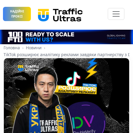
НАДІЙНІ
ПРОКСІ
Головна
Новини
TikTok розширює аналітику реклами завдяки партнерству з Do