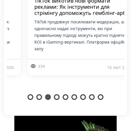
TikTok викотив нові формати
реклами: Як інструменти для
стрімінгу допоможуть гемблінг-арбі
TikTok продовжує посилювати модерацію, але
одночасно надає інструменти, які при
правильному підході можуть кратно підняти
ROI в iGaming-вертикалі. Платформа офіційно
запу
339
16 лют 2026