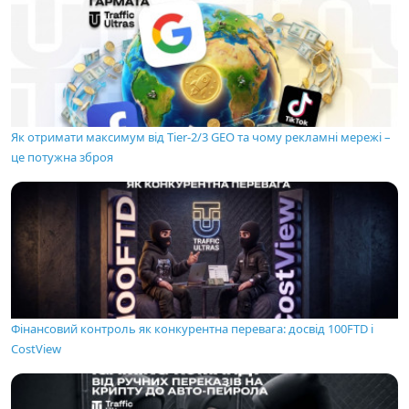
Як отримати максимум від Tier-2/3 GEO та чому рекламні мережі –
це потужна зброя
Фінансовий контроль як конкурентна перевага: досвід 100FTD і
CostView