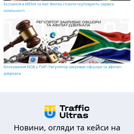
Експансія в MENA та Азії: Фінтех-гіганти скуповують сервіси
лояльності
Блокування NGB у ПАР: Регулятор закриває офшори та афіліат-
дзеркала
Новини, огляди та кейси на