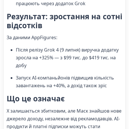
працюють через додаток Grok
Результат: зростання на сотні
відсотків
За даними AppFigures:
Після релізу Grok 4 (9 липня) виручка додатку
зросла на +325% — з $99 тис. до $419 тис. на
добу
Запуск AI-компаньйонів підвищив кількість
завантажень на +40%, а дохід також зріс
Що це означає
X залишається збитковим, але Маск знайшов нове
джерело доходу, незалежне від рекламодавців. AI-
продукти й платні підписки можуть стати