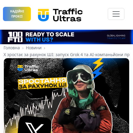
НАДІЙНІ
ПРОКСІ
Головна
Новини
X зростає за рахунок ШІ: запуск Grok 4 та AI-компаньйони пр