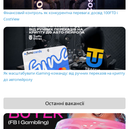
Фінансовий контроль як конкурентна перевага: досвід 100FTD і
CostView
Як масштабувати iGaming-команду: від ручних переказів на крипту
до автопейролу
Останні вакансії