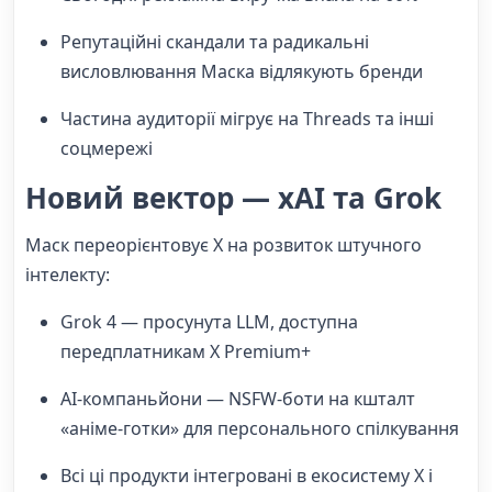
Репутаційні скандали та радикальні
висловлювання Маска відлякують бренди
Частина аудиторії мігрує на Threads та інші
соцмережі
Новий вектор — xAI та Grok
Маск переорієнтовує X на розвиток штучного
інтелекту:
Grok 4 — просунута LLM, доступна
передплатникам X Premium+
AI-компаньйони — NSFW-боти на кшталт
«аніме-готки» для персонального спілкування
Всі ці продукти інтегровані в екосистему X і