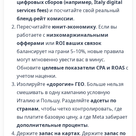
цифровых сборов (например, Italy digital
services fees)
и посчитайте свой реальный
бленд-рейт комиссии
.
Пересчитайте
юнит-экономику
. Если вы
работаете с
низкомаржинальными
офферами
или
ROI ваших связок
балансирует на грани 5–10%, новые правила
могут мгновенно увести вас в минус.
Обновите
целевые показатели CPA и ROAS
с
учетом наценки.
Изолируйте
«дорогие» ГЕО
. Больше нельзя
смешивать в одну кампанию условную
Италию и Польшу. Разделяйте
адсеты по
странам
, чтобы четко контролировать, где
вы платите базовую цену, а где Meta забирает
дополнительные проценты
.
Держите
запас на картах
. Держите
запас по