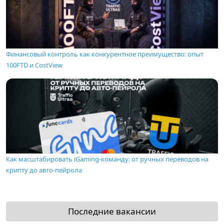
Финансовый контроль как конкурентное преимущество: опыт
100FTD и CostView
Как масштабировать iGaming-команду: от ручных переводов на
крипту до авто-пейрола
Последние вакансии