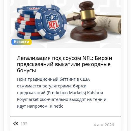
Новости
Зачистка перед футбольными
лигами: Telegram забанил сотни
каналов капперов и ботов
Telegram устроил масштабную облаву прямо
перед стартом европейских футбольных лиг. За
48 часов мессенджер в связке с европейскими
регуляторами выжег сотни каналов с «инса
173
3 авг 2026