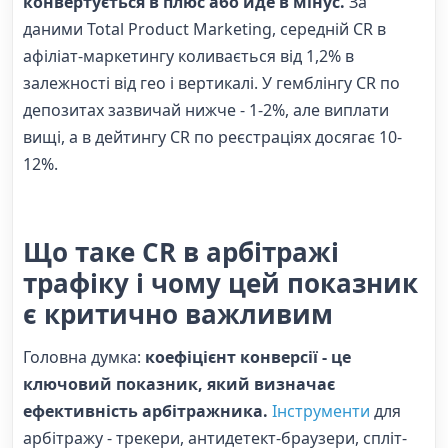
конвертується в плюс або йде в мінус.
За
даними Total Product Marketing, середній CR в
афіліат-маркетингу коливається від 1,2% в
залежності від гео і вертикалі. У гемблінгу CR по
депозитах зазвичай нижче - 1-2%, але виплати
вищі, а в дейтингу CR по реєстраціях досягає 10-
12%.
Що таке CR в арбітражі
трафіку і чому цей показник
є критично важливим
Головна думка:
коефіцієнт конверсії - це
ключовий показник, який визначає
ефективність арбітражника.
Інструменти
для
арбітражу - трекери, антидетект-браузери, спліт-