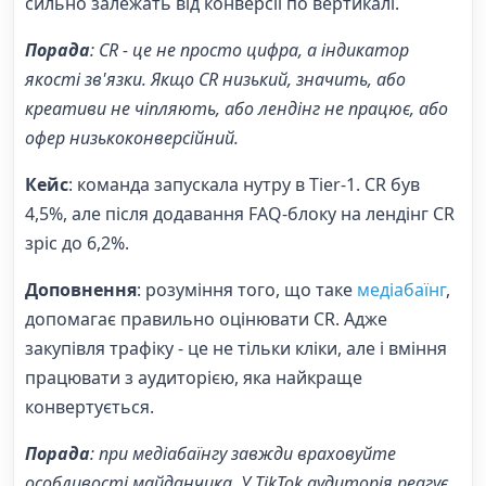
сильно залежать від конверсії по вертикалі.
Порада
: CR - це не просто цифра, а індикатор
якості зв'язки. Якщо CR низький, значить, або
креативи не чіпляють, або лендінг не працює, або
офер низькоконверсійний.
Кейс
: команда запускала нутру в Tier-1. CR був
4,5%, але після додавання FAQ-блоку на лендінг CR
зріс до 6,2%.
Доповнення
: розуміння того, що таке
медіабаїнг
,
допомагає правильно оцінювати CR. Адже
закупівля трафіку - це не тільки кліки, але і вміння
працювати з аудиторією, яка найкраще
конвертується.
Порада
: при медіабаїнгу завжди враховуйте
особливості майданчика. У TikTok аудиторія реагує