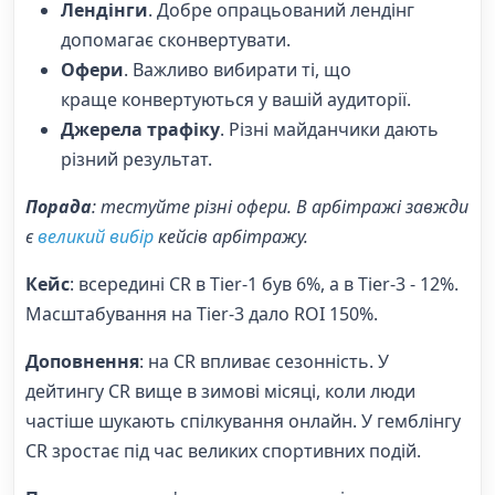
Лендінги
. Добре опрацьований лендінг
допомагає сконвертувати.
Офери
. Важливо вибирати ті, що
краще конвертуються у вашій аудиторії.
Джерела
трафіку
. Різні майданчики дають
різний результат.
Порада
: тестуйте різні офери. В арбітражі завжди
є
великий вибір
кейсів арбітражу.
Кейс
: всередині CR в Tier-1 був 6%, а в Tier-3 - 12%.
Масштабування на Tier-3 дало ROI 150%.
Доповнення
: на CR впливає сезонність. У
дейтингу CR вище в зимові місяці, коли люди
частіше шукають спілкування онлайн. У гемблінгу
CR зростає під час великих спортивних подій.