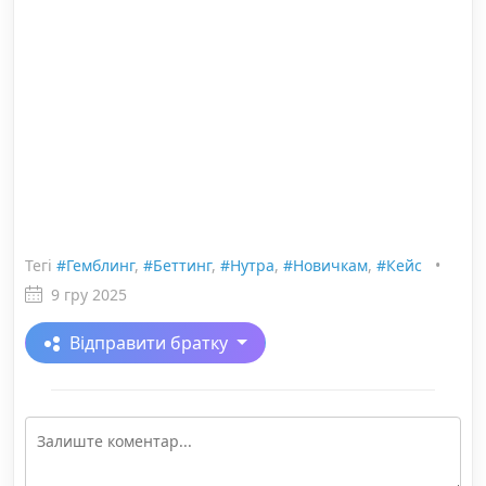
Тегі
#Гемблинг
,
#Беттинг
,
#Нутра
,
#Новичкам
,
#Кейс
•
9 гру 2025
Відправити братку