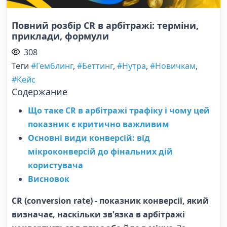
Повний розбір CR в арбітражі: терміни,
приклади, формули
308
Теги
#Гемблинг
,
#Беттинг
,
#Нутра
,
#Новичкам
,
#Кейс
Содержание
Що таке CR в арбітражі трафіку і чому цей
показник є критично важливим
Основні види конверсій: від
мікроконверсій до фінальних дій
користувача
Висновок
CR (conversion rate) - показник конверсії, який
визначає, наскільки зв'язка в арбітражі