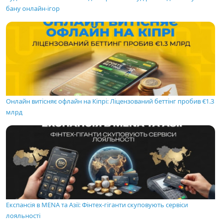
бану онлайн-ігор
Онлайн витісняє офлайн на Кіпрі: Ліцензований беттінг пробив €1.3
млрд
Експансія в MENA та Азії: Фінтех-гіганти скуповують сервіси
лояльності