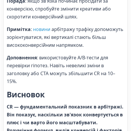
Порада
: якщо зв'язка починає просідати за
конверсією, спробуйте змінити креативи або
скоротити конверсійний шлях.
Примітка
:
новини
арбітражу трафіку допоможуть
зорієнтуватися, які вертикалі стають більш
висококонверсійним напрямком.
Доповнення
: використовуйте A/B-тести для
перевірки гіпотез. Навіть невеликі зміни в
заголовку або CTA можуть збільшити CR на 10–
15%.
Висновок
CR — фундаментальний показник в арбітражі.
Він показує, наскільки зв'язок конвертується в
плюс і чи варто його масштабувати.
Розуміння формул, видів конверсій і факторів