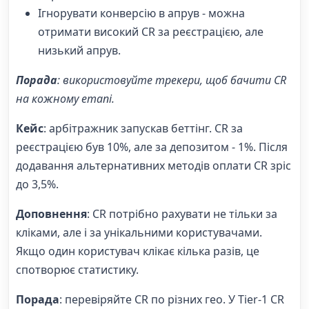
Ігнорувати конверсію в апрув - можна
отримати високий CR за реєстрацією, але
низький апрув.
Порада
: використовуйте трекери, щоб бачити CR
на кожному етапі.
Кейс
: арбітражник запускав беттінг. CR за
реєстрацією був 10%, але за депозитом - 1%. Після
додавання альтернативних методів оплати CR зріс
до 3,5%.
Доповнення
: CR потрібно рахувати не тільки за
кліками, але і за унікальними користувачами.
Якщо один користувач клікає кілька разів, це
спотворює статистику.
Порада
: перевіряйте CR по різних гео. У Tier-1 CR