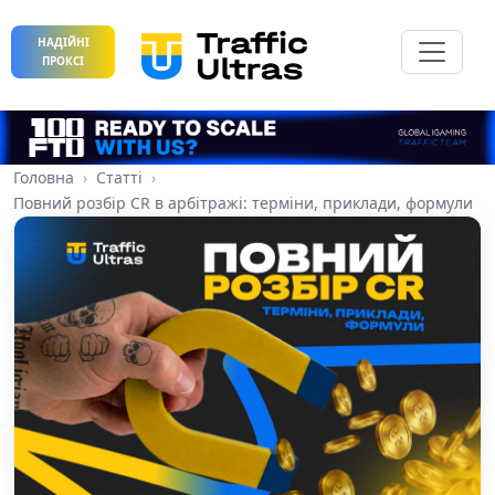
НАДІЙНІ
ПРОКСІ
Головна
Статті
Повний розбір CR в арбітражі: терміни, приклади, формули