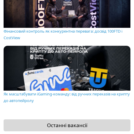
Фінансовий контроль як конкурентна перевага: досвід 100FTD і
CostView
Як масштабувати iGaming-команду: від ручних переказів на крипту
до автопейролу
Останні вакансії