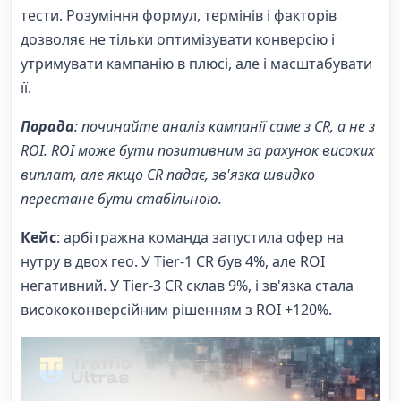
тести. Розуміння формул, термінів і факторів
дозволяє не тільки оптимізувати конверсію і
утримувати кампанію в плюсі, але і масштабувати
її.
Порада
: починайте аналіз кампанії саме з CR, а не з
ROI. ROI може бути позитивним за рахунок високих
виплат, але якщо CR падає, зв'язка швидко
перестане бути стабільною.
Кейс
: арбітражна команда запустила офер на
нутру в двох гео. У Tier-1 CR був 4%, але ROI
негативний. У Tier-3 CR склав 9%, і зв'язка стала
висококонверсійним рішенням з ROI +120%.