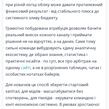
при різній логіці обліку може давати протилежний
фінансовий результат - від стабільного плюса до
системного зливу бюджету.
Грамотно побудована атрибуція дозволяє бачити
реальний внесок кожного каналу і приймати
рішення не на відчуттях, а на даних. Саме тому
сильні команди вибудовують єдину аналітичну
екосистему, де зібрані знання, статистика і
практичні інсайти - по суті, все про арбітраж на
одному
сайті
, а не в розрізнених таблицях, чатах і
особистих нотатках байєрів.
Для новачків це спосіб зберегти стартовий
капітал, для мідлів - масштабуватися без
спотворень, для тімлідів - керувати командою і
юніт-економікою системно. В умовах зростаючої