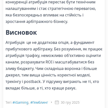
конкуренції атрибуція перестає бути технічним
налаштуванням і стає стратегічною перевагою,
яка безпосередньо впливає на стійкість і
зростання арбітражного бізнесу.
Висновок
Атрибуція це не додаткова опція, а фундамент
прибуткового арбітражу. Без розуміння, як працює
атрибуція трафіку, неможливо об'єктивно оцінити
канали, розрахувати ROI і масштабуватися без
зливу бюджету. Чим складніша воронка і більше
джерел, тим вища цінність коректної моделі,
трекінгу і postback. У підсумку виграють не ті, хто
вкладає більше, а ті, хто краще рахує.
Тегі
#iGaming
,
#Гемблинг
•
30 гру 2025