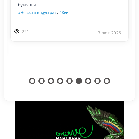
роликами дають високий темп запуску креати
,
,
,
,
#Instagram
#TikTok
#Youtube Shorts
#iGaming
,
,
#Гемблинг
#Новости индустрии
#Кейс
303
29 січ 2026