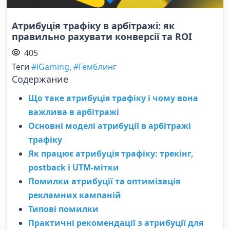
Атрибуція трафіку в арбітражі: як
правильно рахувати конверсії та ROI
405
Теги
#iGaming
,
#Гемблинг
Содержание
Що таке атрибуція трафіку і чому вона
важлива в арбітражі
Основні моделі атрибуції в арбітражі
трафіку
Як працює атрибуція трафіку: трекінг,
postback і UTM-мітки
Помилки атрибуції та оптимізація
рекламних кампаній
Типові помилки
Практичні рекомендації з атрибуції для