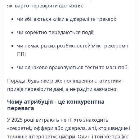
які варто перевіряти щотижня:
чи збігаються кліки в джерелі та трекері;
чи коректно передаються події;
чи немає різких розбіжностей між трекером і
ПП;
чи однаково враховуються тести та масштаб.
Порада: будь-яке різке поліпшення статистики -
привід перевірити дані, а не радіти завчасно.
Чому атрибуція - це конкурентна
перевага
У 2025 році виграють не ті, хто знаходить
«секретні» оффери або джерела, а ті, хто швидше і
точніше інтерпретує цифри. Один і той же трафік