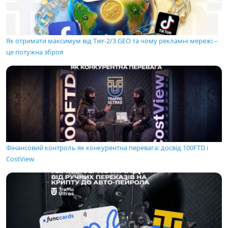
Як отримати максимум від Tier-2/3 GEO та чому рекламні мережі –
це потужна зброя
Фінансовий контроль як конкурентна перевага: досвід 100FTD і
CostView