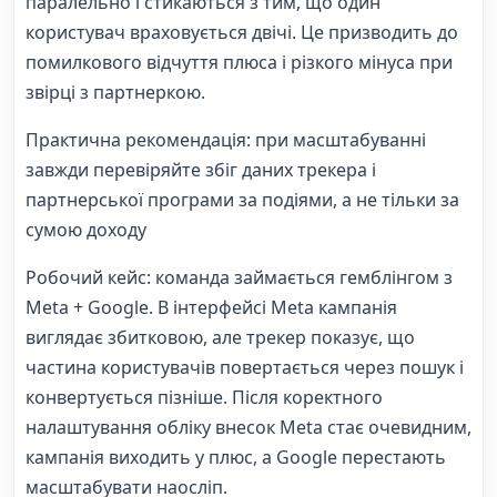
паралельно і стикаються з тим, що один
користувач враховується двічі. Це призводить до
помилкового відчуття плюса і різкого мінуса при
звірці з партнеркою.
Практична рекомендація: при масштабуванні
завжди перевіряйте збіг даних трекера і
партнерської програми за подіями, а не тільки за
сумою доходу
Робочий кейс: команда займається гемблінгом з
Meta + Google. В інтерфейсі Meta кампанія
виглядає збитковою, але трекер показує, що
частина користувачів повертається через пошук і
конвертується пізніше. Після коректного
налаштування обліку внесок Meta стає очевидним,
кампанія виходить у плюс, а Google перестають
масштабувати наосліп.