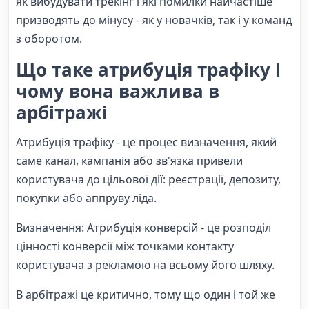
як вибудувати трекінг і які помилки найчастіше
призводять до мінусу - як у новачків, так і у команд
з оборотом.
Що таке атрибуція трафіку і
чому вона важлива в
арбітражі
Атрибуція трафіку - це процес визначення, який
саме канал, кампанія або зв'язка привели
користувача до цільової дії: реєстрації, депозиту,
покупки або аппруву ліда.
Визначення: Атрибуція конверсій - це розподіл
цінності конверсії між точками контакту
користувача з рекламою на всьому його шляху.
В арбітражі це критично, тому що один і той же