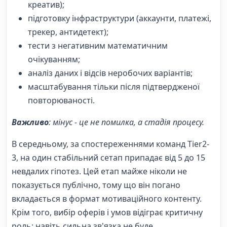
креатив);
підготовку інфраструктури (аккаунти, платежі,
трекер, антидетект);
тести з негативним математичним
очікуванням;
аналіз даних і відсів неробочих варіантів;
масштабування тільки після підтвердженої
повторюваності.
Важливо
: мінус - це не помилка, а стадія процесу.
В середньому, за спостереженнями команд Tier2-
3, на один стабільний сетап припадає від 5 до 15
невдалих гіпотез. Цей етап майже ніколи не
показується публічно, тому що він погано
вкладається в формат мотиваційного контенту.
Крім того, вибір оферів і умов відіграє критичну
роль: навіть сильна зв'язка не буде