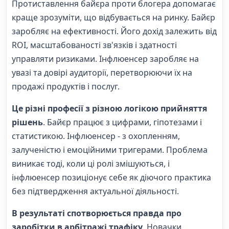
Протиставлення байєра проти блогера допомагає
краще зрозуміти, що відбувається на ринку. Байєр
заробляє на ефективності. Його дохід залежить від
ROI, масштабованості зв'язків і здатності
управляти ризиками. Інфлюенсер заробляє на
увазі та довірі аудиторії, перетворюючи їх на
продажі продуктів і послуг.
Це різні професії з різною логікою прийняття
рішень
. Байєр працює з цифрами, гіпотезами і
статистикою. Інфлюенсер - з охопленням,
залученістю і емоційними тригерами. Проблема
виникає тоді, коли ці ролі змішуються, і
інфлюенсер позиціонує себе як діючого практика
без підтвердження актуальної діяльності.
В результаті спотворюється правда про
заробітки в арбітражі трафіку
. Новачки