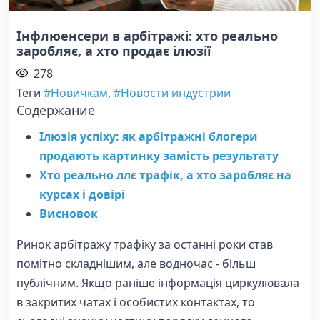
Інфлюенсери в арбітражі: хто реально
заробляє, а хто продає ілюзії
278
Теги
#Новичкам
,
#Новости индустрии
Содержание
Ілюзія успіху: як арбітражні блогери
продають картинку замість результату
Хто реально ллє трафік, а хто заробляє на
курсах і довірі
Висновок
Ринок арбітражу трафіку за останні роки став
помітно складнішим, але водночас - більш
публічним. Якщо раніше інформація циркулювала
в закритих чатах і особистих контактах, то