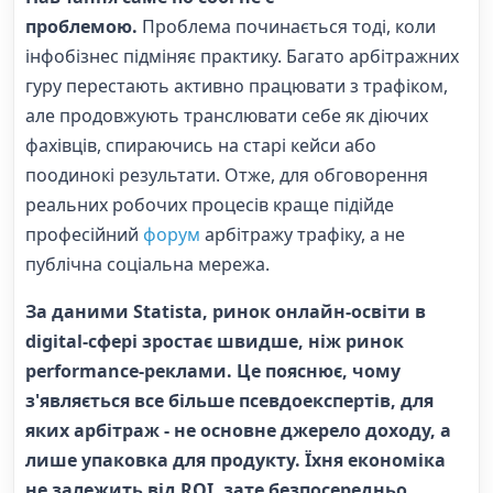
проблемою.
Проблема починається тоді, коли
інфобізнес підміняє практику. Багато арбітражних
гуру перестають активно працювати з трафіком,
але продовжують транслювати себе як діючих
фахівців, спираючись на старі кейси або
поодинокі результати. Отже, для обговорення
реальних робочих процесів краще підійде
професійний
форум
арбітражу трафіку, а не
публічна соціальна мережа.
За даними Statista, ринок онлайн-освіти в
digital-сфері зростає швидше, ніж ринок
performance-реклами. Це пояснює, чому
з'являється все більше псевдоекспертів, для
яких арбітраж - не основне джерело доходу, а
лише упаковка для продукту. Їхня економіка
не залежить від ROI, зате безпосередньо