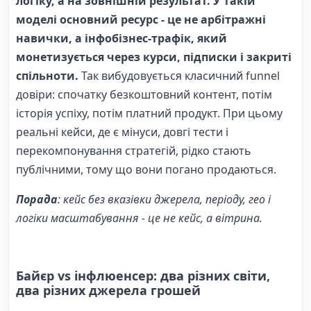
логіку, а на зовнішній результат. У такій
моделі основний ресурс - це не арбітражні
навички, а інфобізнес-трафік, який
монетизується через курси, підписки і закриті
спільноти.
Так вибудовується класичний funnel
довіри: спочатку безкоштовний контент, потім
історія успіху, потім платний продукт. При цьому
реальні кейси, де є мінуси, довгі тести і
перекомпонування стратегій, рідко стають
публічними, тому що вони погано продаються.
Порада
: кейс без вказівки джерела, періоду, гео і
логіки масштабування - це не кейс, а вітрина.
Байєр vs інфлюенсер: два різних світи,
два різних джерела грошей