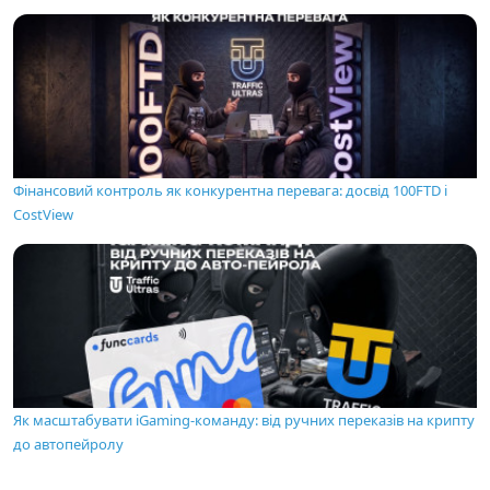
Фінансовий контроль як конкурентна перевага: досвід 100FTD і
CostView
Як масштабувати iGaming-команду: від ручних переказів на крипту
до автопейролу