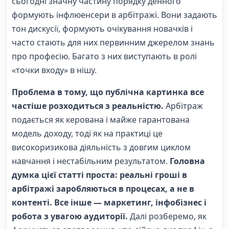
сьогодні значну частину порядку денного
формують інфлюенсери в арбітражі. Вони задають
тон дискусії, формують очікування новачків і
часто стають для них первинним джерелом знань
про професію. Багато з них виступають в ролі
«точки входу» в нішу.
Проблема в тому, що публічна картинка все
частіше розходиться з реальністю.
Арбітраж
подається як керована і майже гарантована
модель доходу, тоді як на практиці це
високоризикова діяльність з довгим циклом
навчання і нестабільним результатом.
Головна
думка цієї статті проста: реальні гроші в
арбітражі заробляються в процесах, а не в
контенті. Все інше — маркетинг, інфобізнес і
робота з увагою аудиторії.
Далі розберемо, як