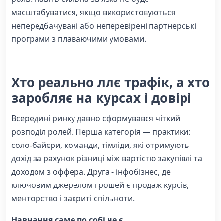
масштабуватися, якщо використовуються
непередбачувані або неперевірені партнерські
програми з плаваючими умовами.
Хто реально ллє трафік, а хто
заробляє на курсах і довірі
Всередині ринку давно сформувався чіткий
розподіл ролей. Перша категорія — практики:
соло-байєри, команди, тімліди, які отримують
дохід за рахунок різниці між вартістю закупівлі та
доходом з оффера. Друга - інфобізнес, де
ключовим джерелом грошей є продаж курсів,
менторство і закриті спільноти.
Навчання саме по собі не є