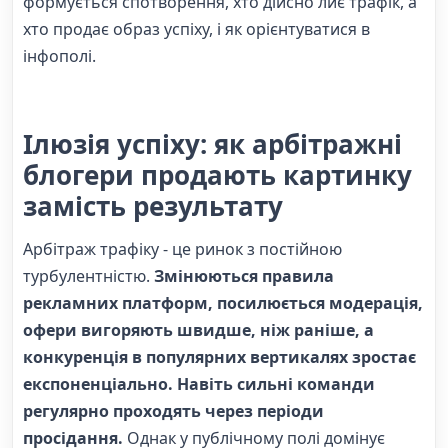
формується спотворення, хто дійсно лиє трафік, а
хто продає образ успіху, і як орієнтуватися в
інфополі.
Ілюзія успіху: як арбітражні
блогери продають картинку
замість результату
Арбітраж трафіку - це ринок з постійною
турбулентністю.
Змінюються правила
рекламних платформ, посилюється модерація,
офери вигоряють швидше, ніж раніше, а
конкуренція в популярних вертикалях зростає
експоненціально. Навіть сильні команди
регулярно проходять через періоди
просідання.
Однак у публічному полі домінує