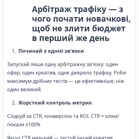
Арбітраж трафіку — з
чого почати новачкові,
щоб не злити бюджет
в перший же день
Починай з однієї зв'язки
Запускай лише одну арбітражну зв'язку: один
офер, один креатив, одне джерело трафіку. Роби
максимум дрібних тестів — це ефективніше, ніж
один великий.
Жорсткий контроль метрик
Слідкуй за CTR, конверсією та ROI. CTR = кліки/
покази x100%
Якщо CTR низький — тестуй інший креатив.