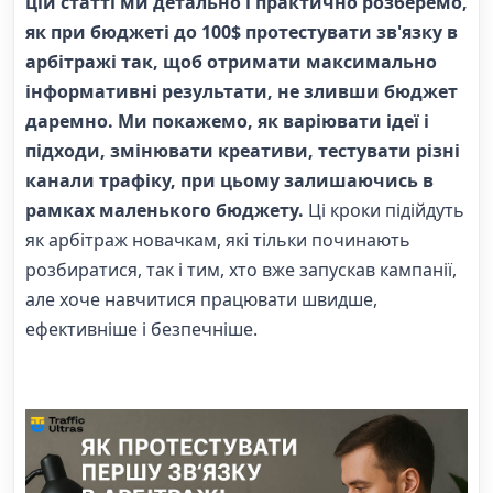
цій статті ми детально і практично розберемо,
як при бюджеті до 100$ протестувати зв'язку в
арбітражі так, щоб отримати максимально
інформативні результати, не зливши бюджет
даремно. Ми покажемо, як варіювати ідеї і
підходи, змінювати креативи, тестувати різні
канали трафіку, при цьому залишаючись в
рамках маленького бюджету.
Ці кроки підійдуть
як арбітраж новачкам, які тільки починають
розбиратися, так і тим, хто вже запускав кампанії,
але хоче навчитися працювати швидше,
ефективніше і безпечніше.