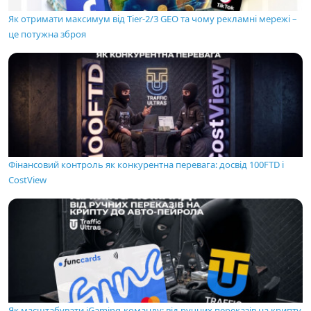
Як отримати максимум від Tier-2/3 GEO та чому рекламні мережі –
це потужна зброя
Фінансовий контроль як конкурентна перевага: досвід 100FTD і
CostView
Як масштабувати iGaming-команду: від ручних переказів на крипту