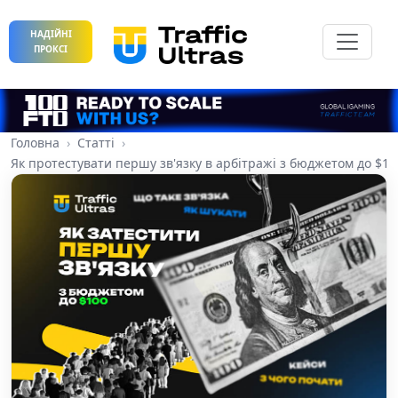
НАДІЙНІ
ПРОКСІ
Головна
Статті
Як протестувати першу зв'язку в арбітражі з бюджетом до $10