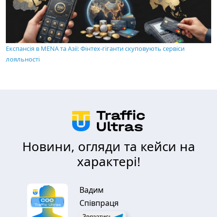
Експансія в MENA та Азії: Фінтех-гіганти скуповують сервіси
лояльності
Новини, огляди та кейси на
характері!
Вадим
Співпраця
Звязатись