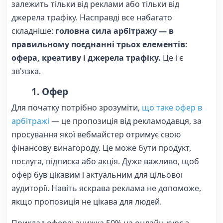
залежить тільки від реклами або тільки від
джерела трафіку. Насправді все набагато
складніше:
головна сила арбітражу — в
правильному поєднанні трьох елементів:
офера, креативу і джерела трафіку.
Це і є
зв'язка.
1. Офер
Для початку потрібно зрозуміти,
що таке офер в
арбітражі
— це пропозиція від рекламодавця, за
просування якої вебмайстер отримує свою
фінансову винагороду. Це може бути продукт,
послуга, підписка або акція. Дуже важливо, щоб
офер був цікавим і актуальним для цільової
аудиторії. Навіть яскрава реклама не допоможе,
якщо пропозиція не цікава для людей.
Приклад офера: знижка 50% на онлайн-курс з