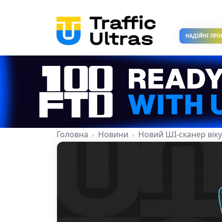
НАДІЙНІ ПРО
Головна
Новини
Новий ШІ-сканер віку