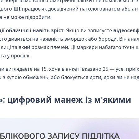
не зберігаємо ваші біометричні зліпки і не намагаємося з
 цього
ШІ
працює як досвідчений патологоанатом або ант
на не може підробити.
ії обличчя і навіть зріст
. Якщо ви записуєте
відеоселф
сто дивиться на наявність зморшок або бороди. Він аналі
лиці та який розмах плечей. Ці маркери набагато точні
ата у профілі.
и виглядаєте на 15, хоча в анкеті вказано 25 — усе, приї
 з купою обмежень, або блокується доти, доки ви не на
»: цифровий манеж із м'якими