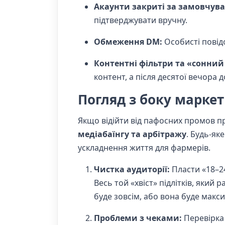
Акаунти закриті за замовчув
підтверджувати вручну.
Обмеження DM:
Особисті повідо
Контентні фільтри та «сонни
контент, а після десятої вечора
Погляд з боку маркет
Якщо відійти від пафосних промов п
медіабаїнгу та арбітражу
. Будь-як
ускладнення життя для фармерів.
Чистка аудиторії:
Пласти «18–24
Весь той «хвіст» підлітків, який
буде зовсім, або вона буде мак
Проблеми з чеками:
Перевірка 