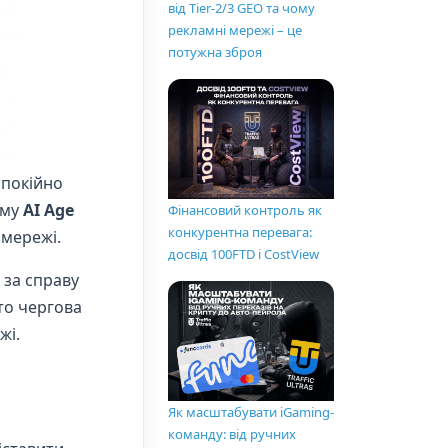
від Tier-2/3 GEO та чому
рекламні мережі – це
потужна зброя
спокійно
ему
AI Age
Фінансовий контроль як
конкурентна перевага:
омережі.
досвід 100FTD і CostView
 за справу
то чергова
жі.
Як масштабувати iGaming-
команду: від ручних