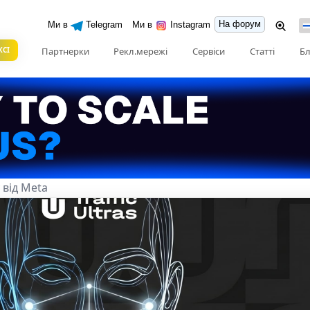
На форум
Ми в
Telegram
Ми в
Instagram
КСІ
Партнерки
Рекл.мережі
Сервіси
Статті
Бл
 від Meta