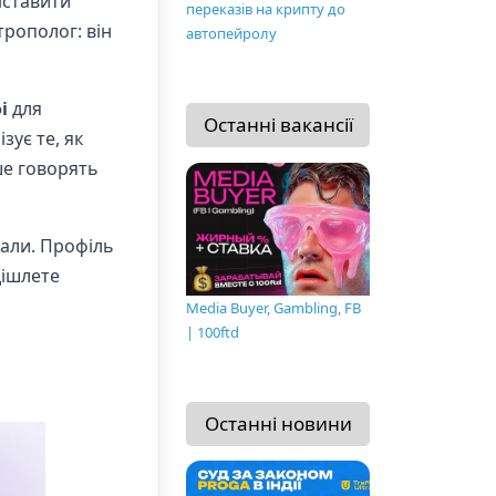
іставити
переказів на крипту до
рополог: він
автопейролу
і
для
Останні вакансії
зує те, як
ше говорять
хали. Профіль
дішлете
Media Buyer, Gambling, FB
| 100ftd
Останні новини