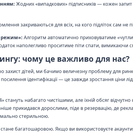
анням:
Жодних «випадкових» підписників — кожен запит
млення закриваються для всіх, на кого підліток сам не 
й режим»:
Алгоритм автоматично приховуватиме «чутл
 додаток наполегливо проситиме піти спати, вимикаючи 
ингу: чому це важливо для нас?
ро захист дітей, ми бачимо величезну проблему для рин
е посилення ідентифікації — це завжди зростання ціни лід
» стануть набагато чистішими, але їхній обсяг відчутно
 раніше прикидався дорослими, піде в резервацію, де рекл
симально стерильною.
стане багатошаровою. Якщо ви використовуєте акаунти 