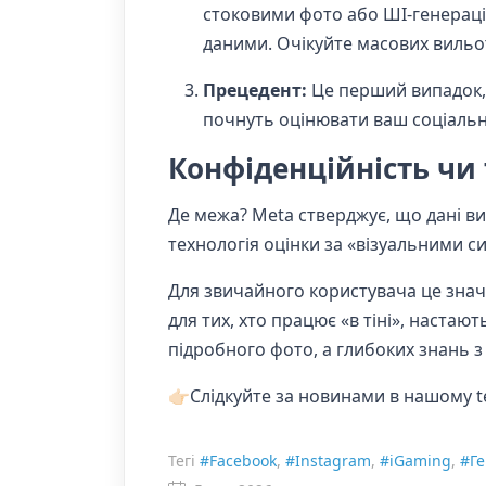
стоковими фото або ШІ-генераціє
даними. Очікуйте масових вильо
Прецедент:
Це перший випадок, 
почнуть оцінювати ваш соціальни
Конфіденційність чи
Де межа? Meta стверджує, що дані ви
технологія оцінки за «візуальними 
Для звичайного користувача це значи
для тих, хто працює «в тіні», наста
підробного фото, а глибоких знань з
👉🏻Слідкуйте за новинами в нашому 
Тегі
#Facebook
,
#Instagram
,
#iGaming
,
#Ге