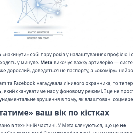
 «накинути» собі пару років у налаштуваннях профілю і 
дходять у минуле.
Meta
викочує важку артилерію — сист
 вже дорослий, доведеться не паспорту, а «окоміру» нейр
ram та Facebook нагадувала лінивого охранника, то тепер
ь
, який скануватиме нас у фоновому режимі. І це не прос
 фундаментальне зрушення в тому, як влаштовані соцмере
атиме» ваш вік по кістках
вано в технічній частині. У Meta клянуються, що це
не