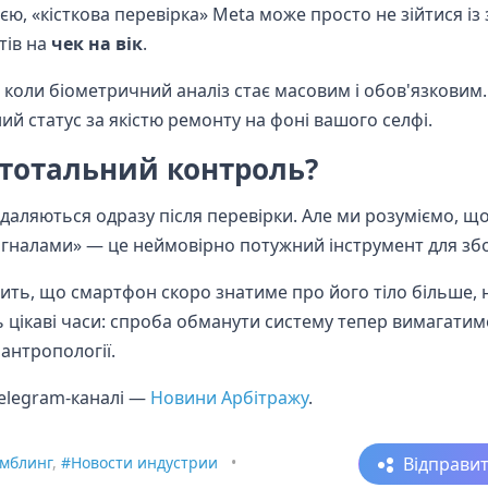
ю, «кісткова перевірка» Meta може просто не зійтися і
тів на
чек на вік
.
коли біометричний аналіз стає масовим і обов'язковим.
й статус за якістю ремонту на фоні вашого селфі.
 тотальний контроль?
даляються одразу після перевірки. Але ми розуміємо, щ
сигналами» — це неймовірно потужний інструмент для з
ть, що смартфон скоро знатиме про його тіло більше, ні
ють цікаві часи: спроба обманути систему тепер вимагати
 антропології.
telegram-каналі —
Новини Арбітражу
.
Відправи
мблинг
,
#Новости индустрии
•