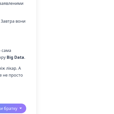
з заявленими
 Завтра вони
о сама
бору
Big Data
.
ж лікар. А
ме не просто
ти братку