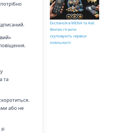
 потрібно
Експансія в MENA та Азії:
підписаний.
Фінтех-гіганти
скуповують сервіси
ивий»
лояльності
сповіщення.
ку
а та
 скоротиться.
ами або не
зі