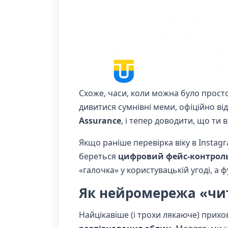
Схоже, часи, коли можна було просто
дивитися сумнівні меми, офіційно ві
Assurance
, і тепер доводити, що ти
Якщо раніше перевірка віку в Instag
береться
цифровий фейс-контрол
«галочка» у користувацькій угоді, а
Як нейромережа «чит
Найцікавіше (і трохи лякаюче) прихо