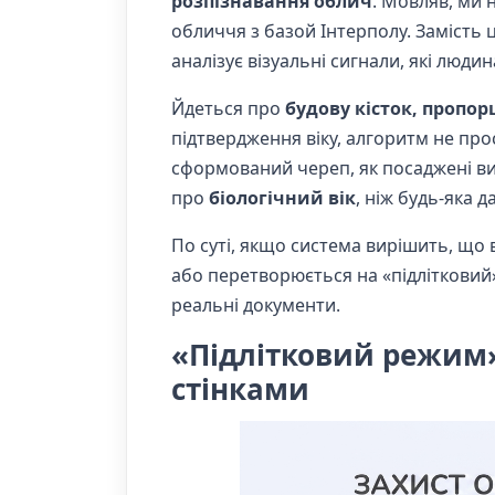
розпізнавання облич
. Мовляв, ми 
обличчя з базой Інтерполу. Замість
аналізує візуальні сигнали, які люди
Йдеться про
будову кісток, пропорц
підтвердження віку, алгоритм не про
сформований череп, як посаджені ви
про
біологічний вік
, ніж будь-яка д
По суті, якщо система вирішить, що в
або перетворюється на «підлітковий»
реальні документи.
«Підлітковий режим
стінками