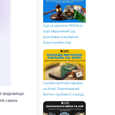
Суд за законом PROGA в
Індії: Верховний суд
розглядає скасування
бану онлайн-ігор
Онлайн витісняє офлайн
на Кіпрі: Ліцензований
не видовище.
беттінг пробив €1.3 млрд
для самих