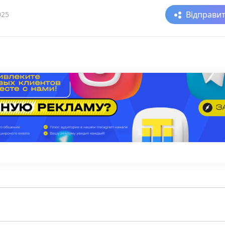
Відправи
025