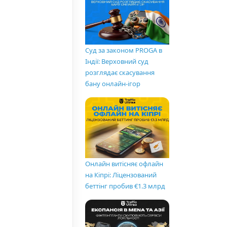
Суд за законом PROGA в
Індії: Верховний суд
розглядає скасування
бану онлайн-ігор
Онлайн витісняє офлайн
на Кіпрі: Ліцензований
беттінг пробив €1.3 млрд