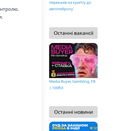
переказів на крипту до
онтролю.
автопейролу
и.
Останні вакансії
Media Buyer, Gambling, FB
| 100ftd
Останні новини