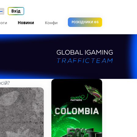
Вхід
оги
Новини
Конфи
РОЗХІДНИКИ ФБ
сій?