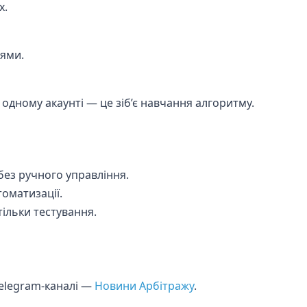
x.
іями.
в одному акаунті — це зіб’є навчання алгоритму.
без ручного управління.
оматизації.
ільки тестування.
telegram-каналі —
Новини Арбітражу
.