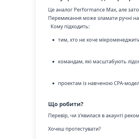
Це аналог Performance Max, але зат
Перемикання може зламати ручні нала
Кому підходить:
тим, хто не хоче мікроменеджити
командам, які масштабують лідо
проектам із навченою CPA-моде
Що робити?
Перевір, чи з’явилася в акаунті реко
Хочеш протестувати?