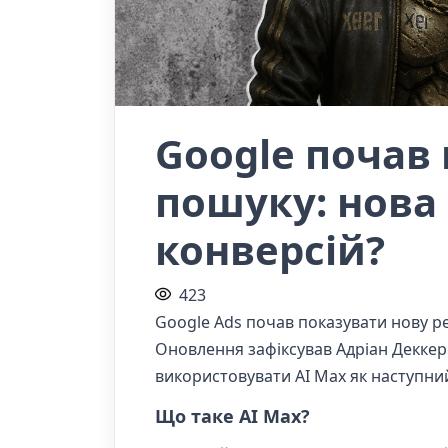
Google почав 
пошуку: нова
конверсій?
423
Google Ads почав показувати нову ре
Оновлення зафіксував Адріан Деккер — 
використовувати AI Max як наступний
Що таке AI Max?