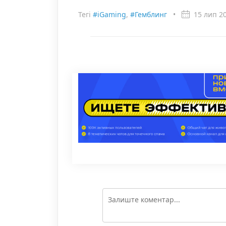
Тегі
#iGaming
,
#Гемблинг
•
15 лип 2