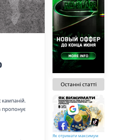
я
%
Останні статті
 кампаній.
ка пропонує
Як отримати максимум