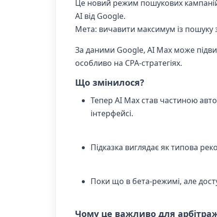
Це новий режим пошукових кампаній, 
AI від Google.
Мета: вичавити максимум із пошуку
За даними Google, AI Max може підв
особливо на CPA-стратегіях.
Що змінилося?
Тепер AI Max став частиною авт
інтерфейсі.
Підказка виглядає як типова рек
Поки що в бета-режимі, але досту
Чому це важливо для арбітра