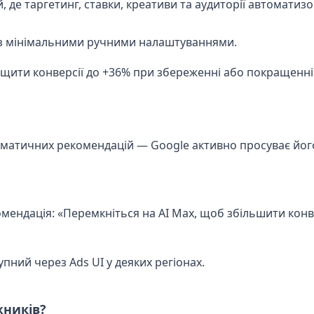
де таргетинг, ставки, креативи та аудиторії автоматизов
 з мінімальними ручними налаштуваннями.
ищити конверсії до +36% при збереженні або покращенні
оматичних рекомендацій — Google активно просуває йог
омендація: «Перемкніться на AI Max, щоб збільшити конве
пний через Ads UI у деяких регіонах.
жників?