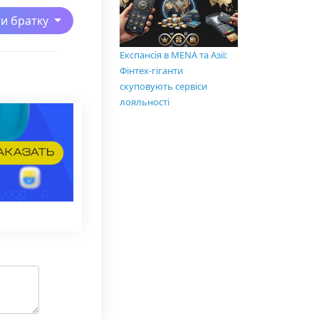
ти братку
Експансія в MENA та Азії:
Фінтех-гіганти
скуповують сервіси
лояльності