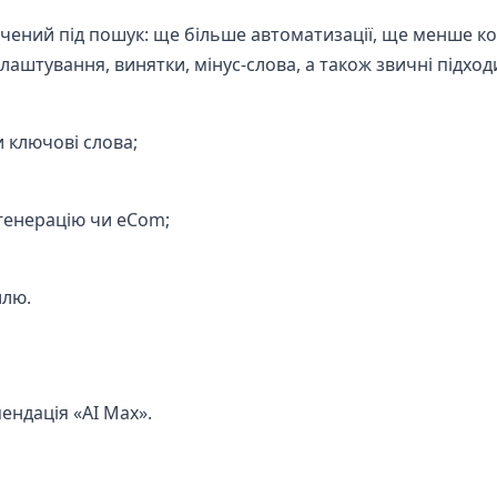
очений під пошук: ще більше автоматизації, ще менше к
штування, винятки, мінус-слова, а також звичні підход
 ключові слова;
генерацію чи eCom;
ллю.
мендація «AI Max».