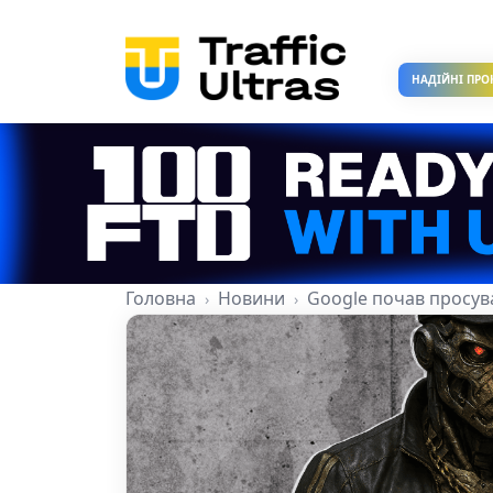
НАДІЙНІ ПРО
Головна
Новини
Google почав просува