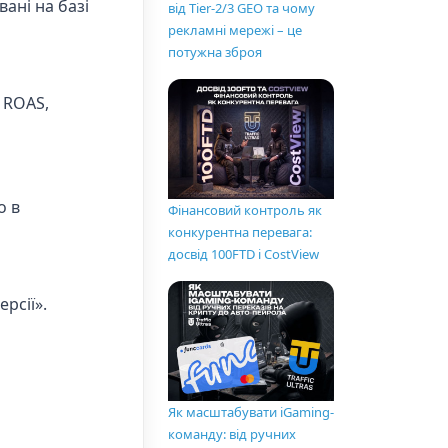
ані на базі
від Tier-2/3 GEO та чому
рекламні мережі – це
потужна зброя
 ROAS,
о в
Фінансовий контроль як
конкурентна перевага:
досвід 100FTD і CostView
рсії».
Як масштабувати iGaming-
команду: від ручних