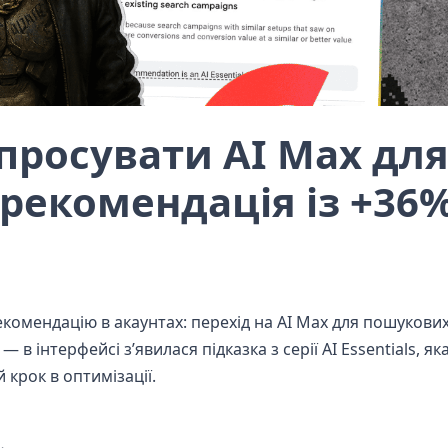
просувати AI Max дл
 рекомендація із +36
комендацію в акаунтах: перехід на AI Max для пошукових
в інтерфейсі з’явилася підказка з серії AI Essentials, я
 крок в оптимізації.