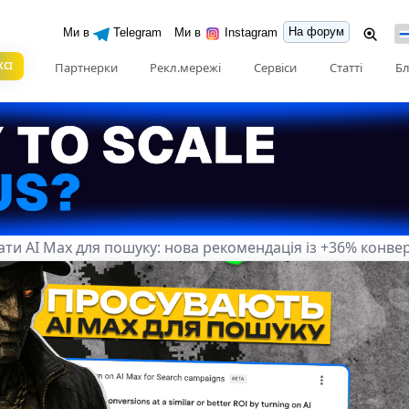
На форум
Ми в
Telegram
Ми в
Instagram
КСІ
Партнерки
Рекл.мережі
Сервіси
Статті
Бл
ти AI Max для пошуку: нова рекомендація із +36% конвер