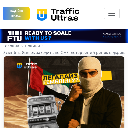
НАДІЙНІ
ПРОКСІ
Головна
Новини
Scientific Games заходить до ОАЕ: лотерейний ринок відкрива