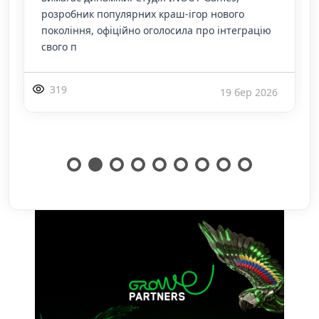
коли старі ліцензії Мінфіну закінчилися,
операт
376
5 січ 2026