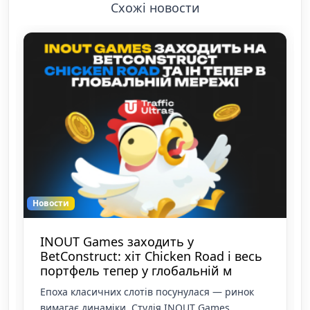
Схожі новости
Новости
Лотерейний ринок в Україні: із
«закритого клубу» у прозорий бізнес
Уявіть собі бізнес, який 12 років живе у
«режимі очікування». Саме так виглядає
український лотерейний ринок. З 2014 року,