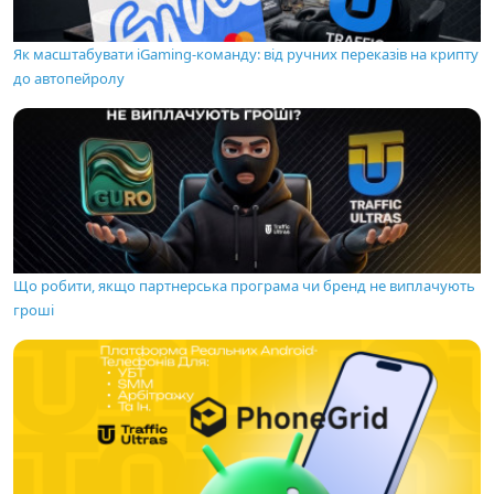
Як масштабувати iGaming-команду: від ручних переказів на крипту
до автопейролу
Що робити, якщо партнерська програма чи бренд не виплачують
гроші