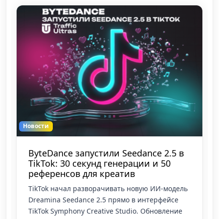
Новости
Миллиарды на спортивных данных:
Выручка Sportradar выросла на 19%
из-за аффилиатов
Спортивный дата-гигант Sportradar опубликует
финансовый отчет за второй квартал 2026 года
с цифрой €378 млн выручки. Это суммарный