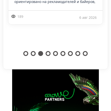
прирост на 19% год к году, но самый при
193
5 авг 2026