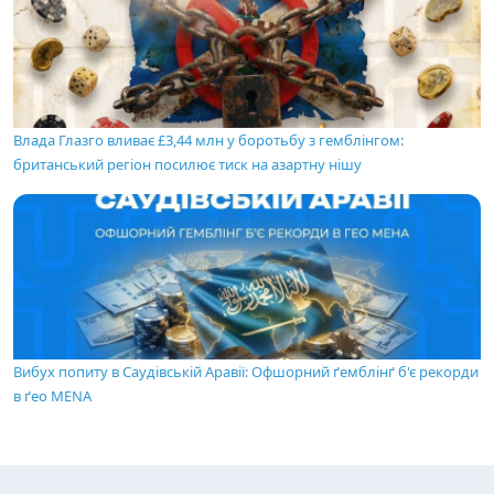
Влада Глазго вливає £3,44 млн у боротьбу з гемблінгом:
британський регіон посилює тиск на азартну нішу
Вибух попиту в Саудівській Аравії: Офшорний ґемблінґ б'є рекорди
в ґео MENA