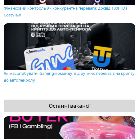
Фінансовий контроль як конкурентна перевага: досвід 100FTD і
CostView
Як масштабувати iGaming-команду: від ручних переказів на крипту
до автопейролу
Останні вакансії