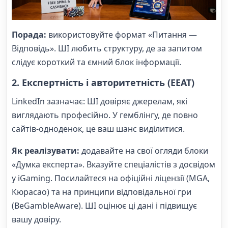
Порада:
використовуйте формат «Питання —
Відповідь». ШІ любить структуру, де за запитом
слідує короткий та ємний блок інформації.
2. Експертність і авторитетність (EEAT)
LinkedIn зазначає: ШІ довіряє джерелам, які
виглядають професійно. У гемблінгу, де повно
сайтів-одноденок, це ваш шанс виділитися.
Як реалізувати:
додавайте на свої огляди блоки
«Думка експерта». Вказуйте спеціалістів з досвідом
у iGaming. Посилайтеся на офіційні ліцензії (MGA,
Кюрасао) та на принципи відповідальної гри
(BeGambleAware). ШІ оцінює ці дані і підвищує
вашу довіру.