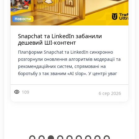
Новости
LinkedIn викотив кнопку «Report AI
slop» і ріже функціонал автогенерації
дописів
Команда LinkedIn розпочала публічне
тестування механіки, яка дозволяє
користувачам позначати контент і коментарі
як згенеровані нейромережами. Функція
з'являється у випад
118
3 сер 2026