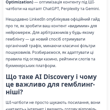
Optimization)
— оптимізація контенту під ШІ-
чатботи на кшталт ChatGPT, Perplexity та Gemini.
Нещодавно LinkedIn опублікував офіційний гайд
про те, як зробити ваш контент «видимим» для
нейромереж. Для арбітражників у будь-якому
гемблінгу — це новий спосіб отримувати
органічний трафік, минаючи класичні фільтри
пошуковиків. Розбираємося, як адаптувати ці
правила під огляди казино, рейтинги слотів та
букмекерських платформ.
Що таке AI Discovery і чому
це важливо для гемблинг-
ніші?
ШІ-чатботи не просто шукають посилання, вони
«читають» інтернет і видають готову відповідь.