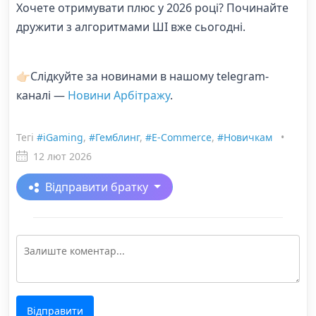
Хочете отримувати плюс у 2026 році? Починайте
дружити з алгоритмами ШІ вже сьогодні.
👉🏻Слідкуйте за новинами в нашому telegram-
каналі —
Новини Арбітражу
.
Тегі
#iGaming
,
#Гемблинг
,
#E-Commerce
,
#Новичкам
•
12 лют 2026
Відправити братку
Відправити