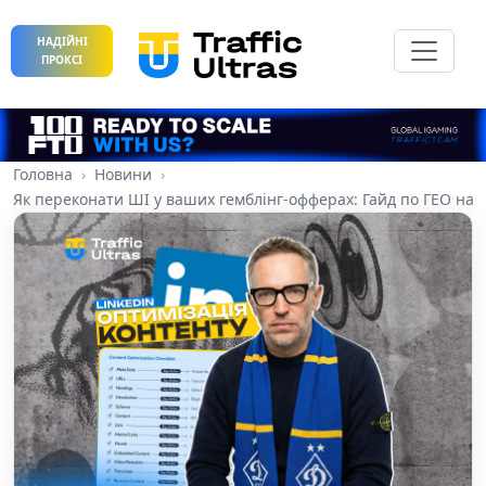
НАДІЙНІ
ПРОКСІ
Головна
Новини
Як переконати ШІ у ваших гемблінг-офферах: Гайд по ГЕО на 