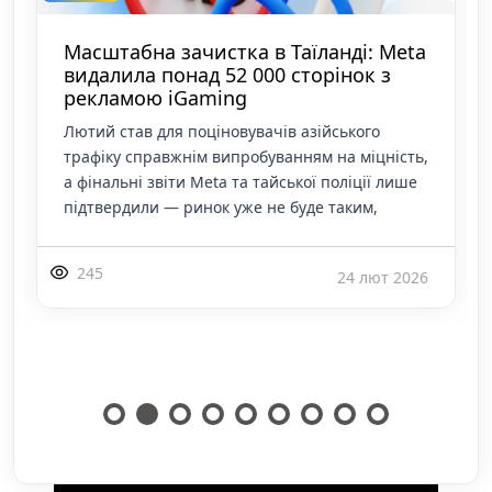
Meta відкриває глобальну рекламу в
Threads — новий етап монетизації
платформи
Тривалий час теми перебували у своєму
специфічному статусі — своєрідній «тихій
гавані» всередині імперії Цукерберга, де
аудиторія зростала шалено швидко (вже понад
400 мл
371
23 січ 2026