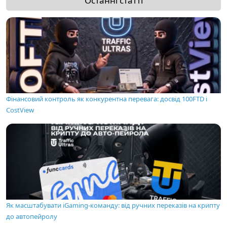
Останні статті
Фінансовий контроль як конкурентна перевага: досвід 100FTD і
CostView
Як масштабувати iGaming-команду: від ручних переказів на крипту
до автопейролу