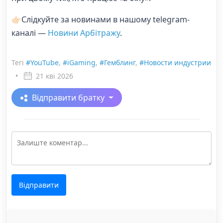
👉🏻Слідкуйте за новинами в нашому telegram-
каналі —
Новини Арбітражу
.
Тегі
#YouTube
,
#iGaming
,
#Гемблинг
,
#Новости индустрии
•
21 кві 2026
Відправити братку
Відправити