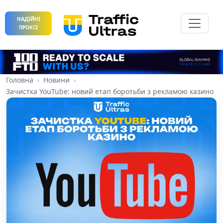
НАДІЙНІ
ПРОКСІ
Головна
Новини
Зачистка YouTube: новий етап боротьби з рекламою казино