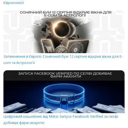
Єврокомісії
Затемнення в Європі: Сонячний бум 12 серпня відкриє вікна для E-
com та Астрології
Цифровий нашийник від Meta: Запуск Facebook Verified за селфі
добиває фарм-акаунти