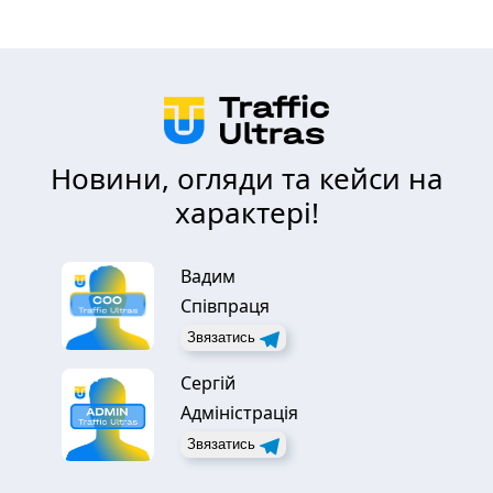
Новини, огляди та кейси на
характері!
Вадим
Співпраця
Звязатись
Сергій
Адміністрація
Звязатись