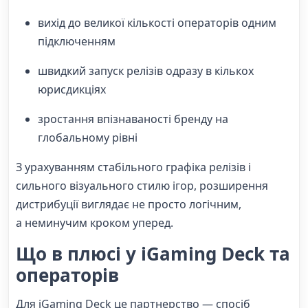
вихід до великої кількості операторів одним
підключенням
швидкий запуск релізів одразу в кількох
юрисдикціях
зростання впізнаваності бренду на
глобальному рівні
З урахуванням стабільного графіка релізів і
сильного візуального стилю ігор, розширення
дистрибуції виглядає не просто логічним,
а неминучим кроком уперед.
Що в плюсі у iGaming Deck та
операторів
Для iGaming Deck це партнерство — спосіб