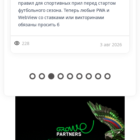
спенде от $50 000 на аккаунте для
подключения встроенных лид-форм (Lead Form
Assets). Теперь форму сбора контактов в
Поиске, Yo
242
27 июл 2026