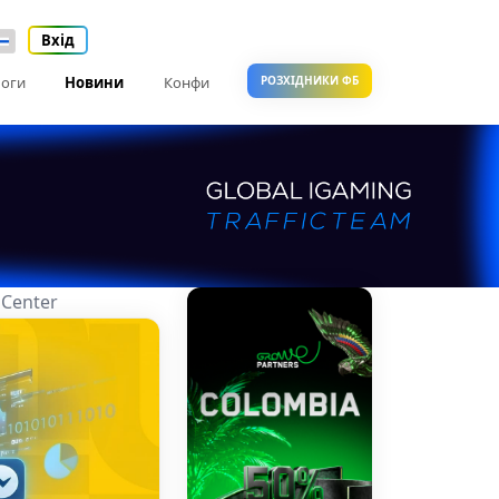
Вхід
оги
Новини
Конфи
РОЗХІДНИКИ ФБ
 Center