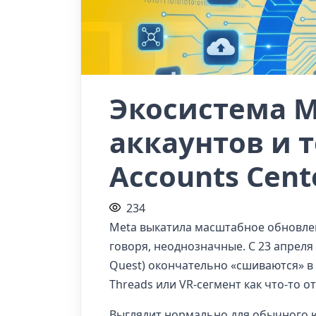
Экосистема M
аккаунтов и 
Accounts Cent
234
Meta выкатила масштабное обновлени
говоря, неоднозначные. С 23 апреля 
Quest) окончательно «сшиваются» в
Threads или VR-сегмент как что-то о
Выглядит нормально для обычного ю