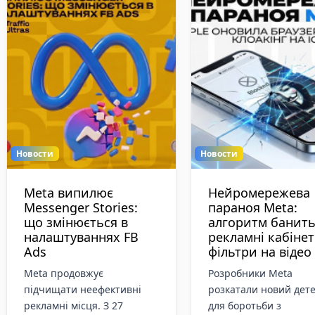
Новости
Новости
Плейсмент Post-View
Старт ChinaJoy 20
у Reels: Meta
HTML5-мікроігри
запустила показ
стають головни
реклами після довгих
форматом залив
відео
У Шанхаї стартувала
У алгоритмів Meta новий
найбільша азіатська
апдейт: у Reels запустився
виставка цифрових р
формат Post-View для
ChinaJoy 2026. Голов