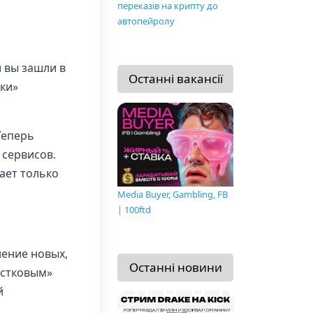
переказів на крипту до
автопейролу
 вы зашли в
Останні вакансії
ки»
Теперь
 сервисов.
ает только
Media Buyer, Gambling, FB
| 100ftd
ление новых,
Останні новини
остковым»
й