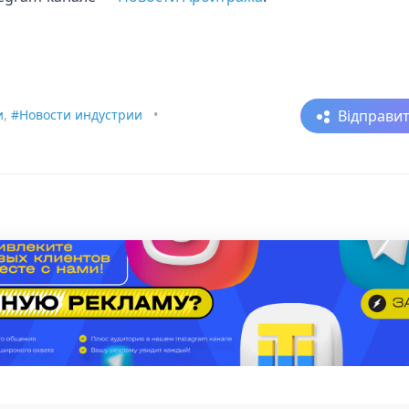
Відправи
и
,
#Новости индустрии
•