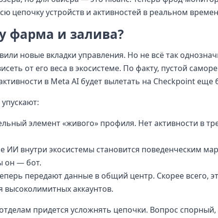
всю цепочку устройств и активностей в реальном времен
ку фарма и залива?
вили новые вкладки управления. Но не всё так однознач
исеть от его веса в экосистеме. По факту, пустой саморе
активности в Meta AI будет вылетать на Checkpoint еще 
 упускают:
тельный элемент «живого» профиля. Нет активности в тр
ие ИИ внутри экосистемы становится поведенческим мар
ы он — бот.
теперь передают данные в общий центр. Скорее всего, эт
 высоколимитных аккаунтов.
-отделам придется усложнять цепочки. Вопрос спорный,