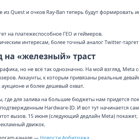
 из Quest и очков Ray-Ban теперь будут формировать и
гет на платежеспособное ГЕО и геймеров.
ическим интересам, более точный аналог Twitter-таргет
 на «железный» траст
трафика, но не всё так однозначно. На мой взгляд, Meta 
зеров. Аккаунты, к которым привязаны реальные девай
в аукционе и более дешевый охват.
ы, где для залива на большие бюджеты нам придется по
с подтвержденным Hardware-ID. И вот тут начинается са
этот вызов. 15 июня (следующий дедлайн Meta) покажет,
рекламный движок.
elegram-канале —
Новости Арбитража
.