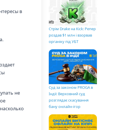
нтересы в
Стрім Drake на Kick: Репер
роздав $1 млн і взорвав
а.
органіку під УБТ
создает
сы
Суд за законом PROGA в
купать не
Індії: Верховний суд
розглядає скасування
мое
бану онлайн-ігор
 насколько