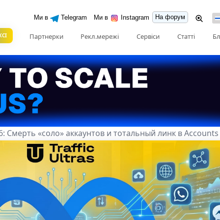
На форум
Ми в
Telegram
Ми в
Instagram
КСІ
Партнерки
Рекл.мережі
Сервіси
Статті
Бл
: Смерть «соло» аккаунтов и тотальный линк в Accounts