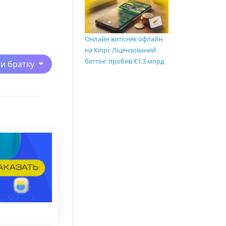
Онлайн витісняє офлайн
на Кіпрі: Ліцензований
беттінг пробив €1.3 млрд
ти братку