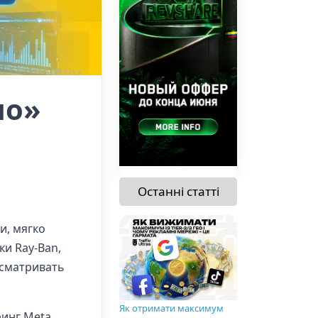
ло»
Останні статті
и, мягко
ки Ray-Ban,
ссматривать
Як отримати максимум
ринг Meta