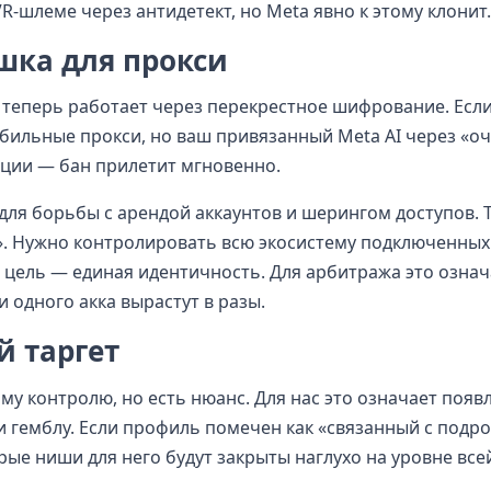
R-шлеме через антидетект, но Meta явно к этому клонит.
шка для прокси
 теперь работает через перекрестное шифрование. Если
бильные прокси, но ваш привязанный Meta AI через «оч
ации — бан прилетит мгновенно.
 для борьбы с арендой аккаунтов и шерингом доступов. 
». Нужно контролировать всю экосистему подключенных
: цель — единая идентичность. Для арбитража это означ
 одного акка вырастут в разы.
й таргет
у контролю, но есть нюанс. Для нас это означает появ
и гемблу. Если профиль помечен как «связанный с подр
ерые ниши для него будут закрыты наглухо на уровне все