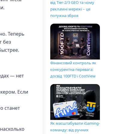
від Tier-2/3 GEO та чому
и.
рекламні мережі – це
потужна зброя
но. Теперь
г без
быстрее.
Фінансовий контроль як
конкурентна перевага:
едах — нет
досвід 100FTD і CostView
кером. Если
о станет
Як масштабувати iGaming-
 насколько
команду: від ручних