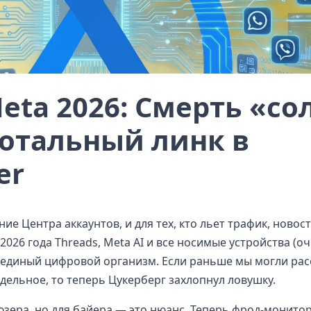
eta 2026: Смерть «со
тотальный линк в
er
е Центра аккаунтов, и для тех, кто льет трафик, новост
2026 года Threads, Meta AI и все носимые устройства (оч
 единый цифровой организм. Если раньше мы могли ра
тдельное, то теперь Цукерберг захлопнул ловушку.
зера, но для байера — это нюанс. Теперь фрод-монито