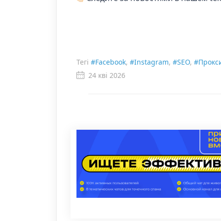
Тегі
#Facebook
,
#Instagram
,
#SEO
,
#Прокс
24 кві 2026