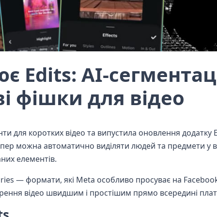
 Edits: AI-сегментац
ові фішки для відео
и для коротких відео та випустила оновлення додатку E
тепер можна автоматично виділяти людей та предмети у в
них елементів.
ories — формати, які Meta особливо просуває на Faceboo
ворення відео швидшим і простішим прямо всередині пла
ts