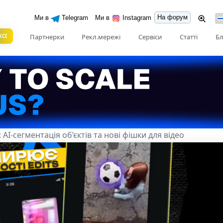
На форум
Ми в
Telegram
Ми в
Instagram
КСІ
Партнерки
Рекл.мережі
Сервіси
Статті
Бл
AI-сегментація об’єктів та нові фішки для відео