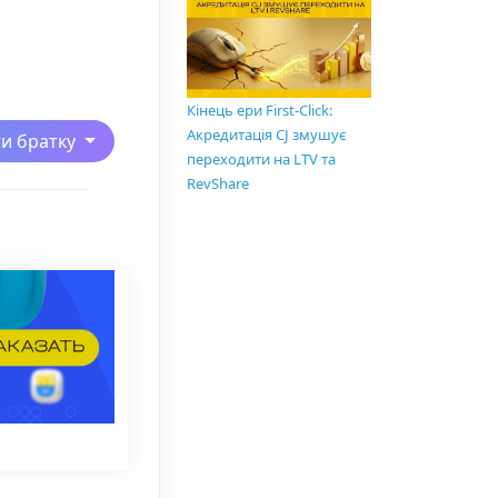
Кінець ери First-Click:
Акредитація CJ змушує
ти братку
переходити на LTV та
RevShare