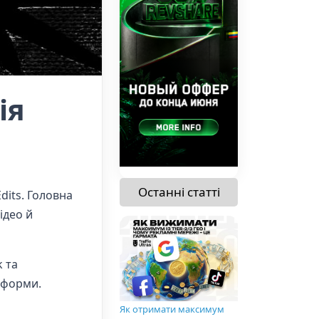
ія
Останні статті
dits. Головна
ідео й
k та
тформи.
Як отримати максимум