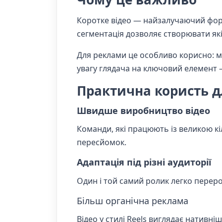
Коротке відео — найзалучаючий форм
сегментація дозволяє створювати які
Для реклами це особливо корисно: м
увагу глядача на ключовий елемент 
Практична користь 
Швидше виробництво відео
Команди, які працюють із великою кі
пересйомок.
Адаптація під різні аудиторії
Один і той самий ролик легко переро
Більш органічна реклама
Відео у стилі Reels виглядає нативні