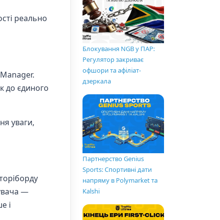
ості реально
Блокування NGB у ПАР:
Регулятор закриває
офшори та афіліат-
 Manager.
дзеркала
к до єдиного
ня уваги,
Партнерство Genius
Sports: Спортивні дати
сторіборду
напряму в Polymarket та
увача —
Kalshi
е і