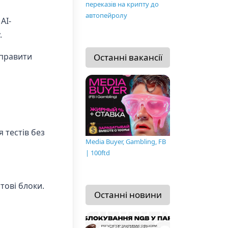
переказів на крипту до
автопейролу
AI-
.
аправити
Останні вакансії
 тестів без
Media Buyer, Gambling, FB
| 100ftd
тові блоки.
Останні новини