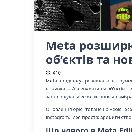
Meta розширює
об’єктів та н
410
Meta продовжує розвивати інструмент
новинка — AI-сегментація об’єктів: 
застосовувати ефекти лише до вибра
Оновлення орієнтоване на Reels і St
Instagram. Ідея проста: зробити ст
Що нового в Meta Edi