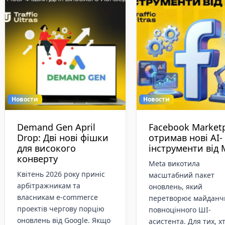
Новости
Новости
Meta розширює
Meta прокачала 
доступ до реклами в
в Instagram і
Threads на весь світ:
Facebook — віде
що зміниться
тепер реально
потрапляють у ц
Threads остаточно
Meta розповіла, як в
перестає бути «чистою»
оновили алгоритм Ree
текстовою платформою без
щоб короткі відео в
грошей. Meta оголосила
Instagram і Facebook 
про глобальний запуск