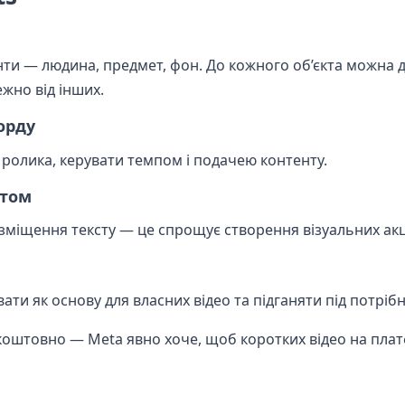
нти — людина, предмет, фон. До кожного об’єкта можна 
ежно від інших.
орду
 ролика, керувати темпом і подачею контенту.
стом
озміщення тексту — це спрощує створення візуальних акц
ти як основу для власних відео та підганяти під потріб
зкоштовно — Meta явно хоче, щоб коротких відео на пла