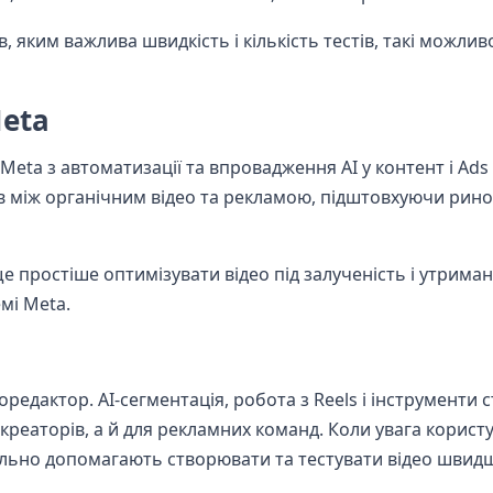
, яким важлива швидкість і кількість тестів, такі можлив
Meta
Meta з автоматизації та впровадження AI у контент і Ads
 між органічним відео та рекламою, підштовхуючи рино
простіше оптимізувати відео під залученість і утриман
мі Meta.
оредактор. AI-сегментація, робота з Reels і інструменти 
креаторів, а й для рекламних команд. Коли увага корист
ально допомагають створювати та тестувати відео швидш