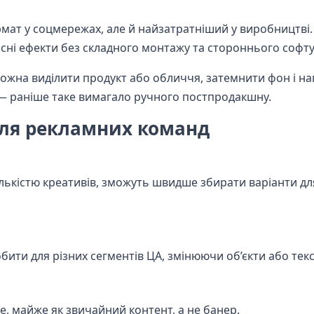
ат у соцмережах, але й найзатратніший у виробництві. 
сні ефекти без складного монтажу та стороннього софту
ожна виділити продукт або обличчя, затемнити фон і н
— раніше таке вимагало ручного постпродакшну.
для рекламних команд
лькістю креативів, зможуть швидше збирати варіанти для
бити для різних сегментів ЦА, змінюючи об’єкти або текс
ше, майже як звичайний контент, а не банер.