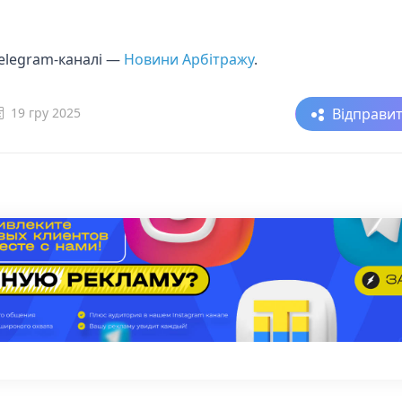
telegram-каналі —
Новини Арбітражу
.
Відправи
19 гру 2025