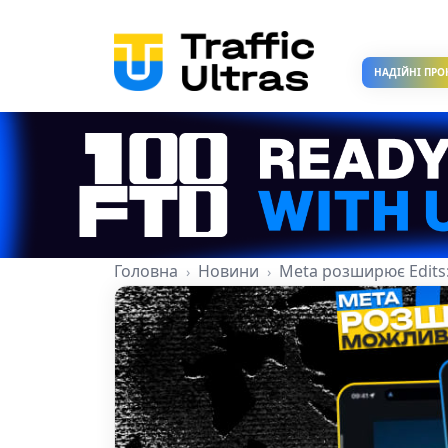
НАДІЙНІ ПРО
Головна
Новини
Meta розширює Edits: 