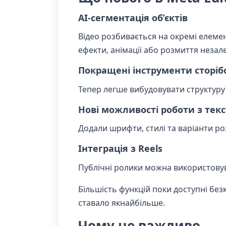
AI-сегментація об’єктів
Відео розбивається на окремі елеме
ефекти, анімації або розмиття незал
Покращені інструменти сторіб
Тепер легше вибудовувати структуру
Нові можливості роботи з тек
Додали шрифти, стилі та варіанти р
Інтеграція з Reels
Публічні ролики можна використовува
Більшість функцій поки доступні бе
ставало якнайбільше.
Чому це важливо