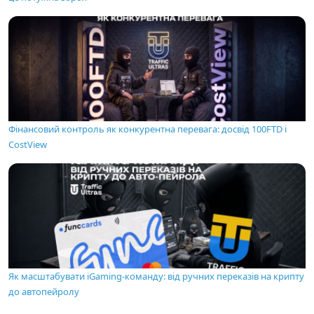
Фінансовий контроль як конкурентна перевага: досвід 100FTD і
CostView
Як масштабувати iGaming-команду: від ручних переказів на крипту
до автопейролу