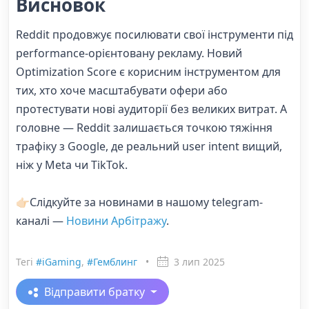
Висновок
Reddit продовжує посилювати свої інструменти під
performance-орієнтовану рекламу. Новий
Optimization Score є корисним інструментом для
тих, хто хоче масштабувати офери або
протестувати нові аудиторії без великих витрат. А
головне — Reddit залишається точкою тяжіння
трафіку з Google, де реальний user intent вищий,
ніж у Meta чи TikTok.
👉🏻Слідкуйте за новинами в нашому telegram-
каналі —
Новини Арбітражу
.
Тегі
#iGaming
,
#Гемблинг
•
3 лип 2025
Відправити братку