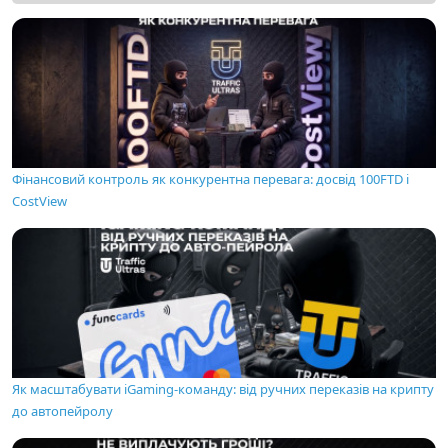
Фінансовий контроль як конкурентна перевага: досвід 100FTD і
CostView
Як масштабувати iGaming-команду: від ручних переказів на крипту
до автопейролу