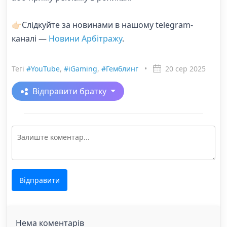
👉🏻Слідкуйте за новинами в нашому telegram-
каналі —
Новини Арбітражу
.
Тегі
#YouTube
,
#iGaming
,
#Гемблинг
•
20 сер 2025
Відправити братку
Відправити
Нема коментарів