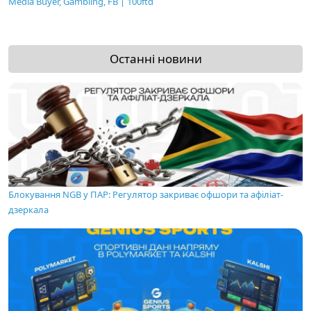
Media Buyer, Gambling, FB | 100ftd
Останні новини
Блокування NGB у ПАР: Регулятор закриває офшори та афіліат-
дзеркала