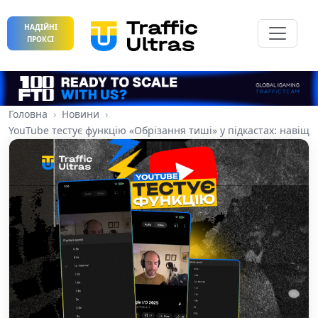
НАДІЙНІ
ПРОКСІ
Головна
Новини
YouTube тестує функцію «Обрізання тиші» у підкастах: навіщ